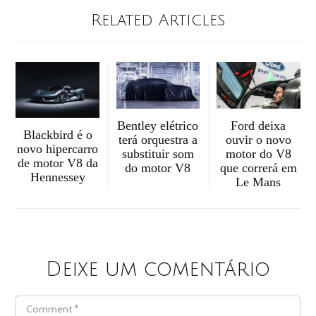
Related Articles
Bentley elétrico
Ford deixa
Blackbird é o
terá orquestra a
ouvir o novo
novo hipercarro
substituir som
motor do V8
de motor V8 da
do motor V8
que correrá em
Hennessey
Le Mans
Deixe um comentário
COMMENT