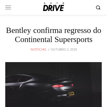
Bentley confirma regresso do
Continental Supersports
POSTED
OUTUBRO 2, 2025
OUTUBRO
NOTICIAS
ON
2,
2025