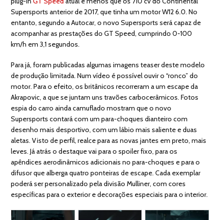
plug-in
GT Speed
atual e menos que os 710 cv do Continental
Supersports anterior de 2017, que tinha um motor W12 6.0. No
entanto, segundo a Autocar, o novo Supersports será capaz de
acompanhar as prestações do GT Speed, cumprindo 0-100
km/h em 3,1 segundos.
Para já, foram publicadas algumas imagens teaser deste modelo
de produção limitada. Num vídeo é possível ouvir o “ronco” do
motor. Para o efeito, os britânicos recorreram a um escape da
Akrapovic, a que se juntam uns travões carbocerâmicos. Fotos
espia do carro ainda camuflado mostram que o novo
Supersports contará com um para-choques dianteiro com
desenho mais desportivo, com um lábio mais saliente e duas
aletas. Visto de perfil, realce para as novas jantes em preto, mais
leves. Já atrás o destaque vai para o spoiler fixo, para os
apêndices aerodinâmicos adicionais no para-choques e para o
difusor que alberga quatro ponteiras de escape. Cada exemplar
poderá ser personalizado pela divisão Mulliner, com cores
específicas para o exterior e decorações especiais para o interior.