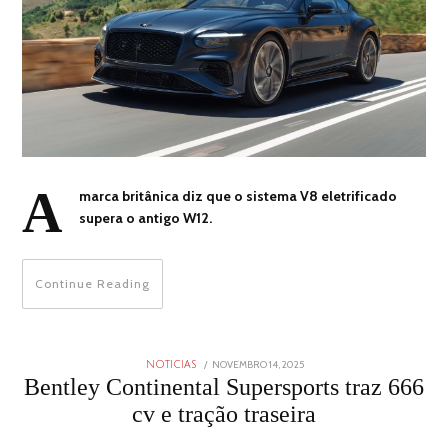
A
marca britânica diz que o sistema V8 eletrificado
supera o antigo W12.
Continue Reading
POSTED
NOVEMBRO 14, 2025
NOVEMBRO
NOTICIAS
ON
14,
Bentley Continental Supersports traz 666
2025
cv e tração traseira