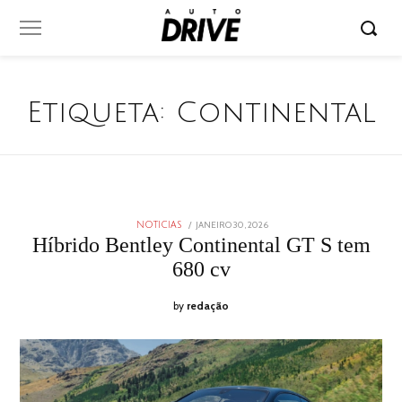
Etiqueta:
Continental
POSTED
JANEIRO 30, 2026
JANEIRO
NOTICIAS
ON
29,
Híbrido Bentley Continental GT S tem
2026
680 cv
by
redação