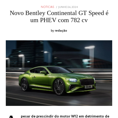
POSTED
JUNHO 26, 2024
JUNHO
NOTICIAS
ON
26,
Novo Bentley Continental GT Speed é
2024
um PHEV com 782 cv
by
redação
pesar de prescindir do motor W12 em detrimento de