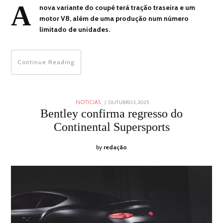
A
nova variante do coupé terá tração traseira e um
motor V8, além de uma produção num número
limitado de unidades.
Continue Reading
POSTED
OUTUBRO 2, 2025
OUTUBRO
NOTICIAS
ON
2,
Bentley confirma regresso do
2025
Continental Supersports
by
redação