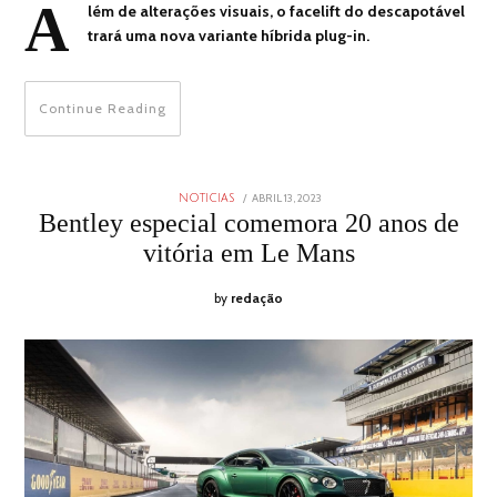
A
lém de alterações visuais, o facelift do descapotável
trará uma nova variante híbrida plug-in.
Continue Reading
POSTED
ABRIL 13, 2023
ABRIL
NOTICIAS
ON
13,
Bentley especial comemora 20 anos de
2023
vitória em Le Mans
by
redação