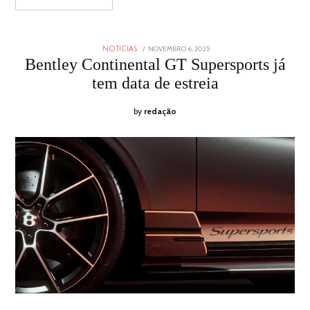
POSTED
NOVEMBRO 6, 2025
NOVEMBRO
NOTICIAS
ON
6,
Bentley Continental GT Supersports já
2025
tem data de estreia
by
redação