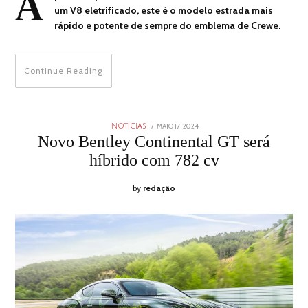
A
um V8 eletrificado, este é o modelo estrada mais
rápido e potente de sempre do emblema de Crewe.
Continue Reading
POSTED
MAIO 17, 2024
MAIO
NOTICIAS
ON
17,
Novo Bentley Continental GT será
2024
híbrido com 782 cv
by
redação