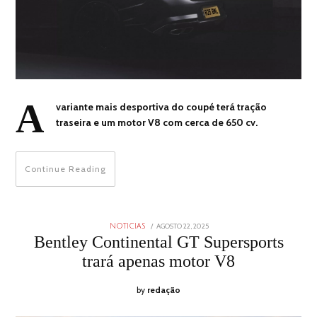
A
variante mais desportiva do coupé terá tração
traseira e um motor V8 com cerca de 650 cv.
Continue Reading
POSTED
AGOSTO 22, 2025
AGOSTO
NOTICIAS
ON
22,
Bentley Continental GT Supersports
2025
trará apenas motor V8
by
redação