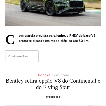
C
om estreia prevista para junho, o PHEV de base V8
promete alcance em modo elétrico até 80 km.
Continue Reading
POSTED
MAIO 10, 2024
MAIO
NOTICIAS
ON
10,
Bentley retira opção V8 do Continental e
2024
do Flying Spur
by
redação