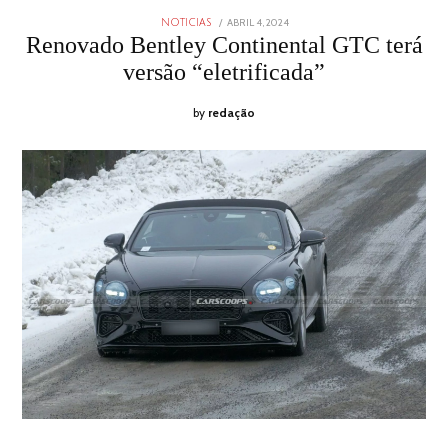
POSTED
ABRIL 4, 2024
ABRIL
NOTICIAS
ON
4,
Renovado Bentley Continental GTC terá
2024
versão “eletrificada”
by
redação