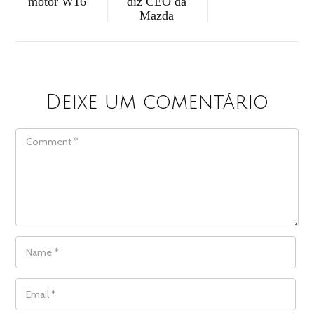
motor W16
diz CEO da
Mazda
Deixe um comentário
COMMENT
NAME
*
EMAIL
*