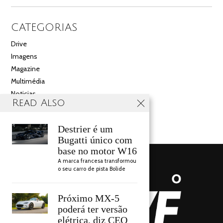
CATEGORIAS
Drive
Imagens
Magazine
Multimédia
Noticias
Read Also
Salão
Videos
Destrier é um
Bugatti único com
base no motor W16
A marca francesa transformou
o seu carro de pista Bolide
Próximo MX-5
poderá ter versão
elétrica, diz CEO