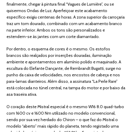
finalmente, chegar à pintura final “Vagues de Lumière”, ou se
quisermos Ondas de Luz. Aperfeiçoar este acabamento
específico exigiu centenas de horas. A zona superior da carroçaria
traz um tom dourado, combinado com um acabamento branco
na parte inferior. Ambos os tons são personalizados e
estendem-se às jantes com um corte diamantado.
Por dentro, o esquema de cores é o mesmo. Os estofos
brancos são realçados por inserções douradas, iluminação
ambiente e apontamentos em alumínio polido e maquinado. A
escultura do Elefante Dançante, de Rembrandt Bugatti, surge no
punho da caixa de velocidades, nos encostos de cabeça e nos
para-lamas dianteiros. Além disso, a assinatura “La Perle Rare”
está colocada no túnel central, na tampa do motor e por baixo da
asa traseira ativa.
O coração deste Mistral especial é o mesmo W16 8.0 quad-turbo
com 1600 cv e 1600 Nm utilizado no modelo convencional,
sendo por sua vez herdado do Chiron – o que faz do Mistral o
modelo “aberto” mais rápido do planeta, tendo registado uma