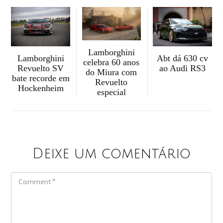
Lamborghini
Abt dá 630 cv
Lamborghini
celebra 60 anos
ao Audi RS3
Revuelto SV
do Miura com
bate recorde em
Revuelto
Hockenheim
especial
Deixe um comentário
COMMENT