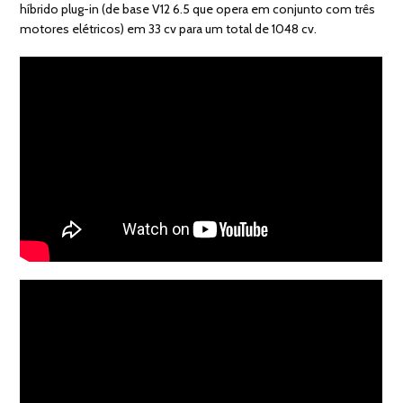
híbrido plug-in (de base V12 6.5 que opera em conjunto com três
motores elétricos) em 33 cv para um total de 1048 cv.