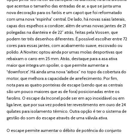
que acentua o tamanho das entradas de ar, a que se junta uma
nova decoração para os faróis e um capot que foi reformatado
com uma nova “espinha” central. De lado, há novas saias laterais,
capas dos espelhos a condizer, além de umas novas jantes de 21
polegadas na dianteira e de 22” atrás, feitas pela Vossen, que
podem ter três desenhos diferentes. É possível escolher entre 72
cores para essas jantes, com acabamento suave, escovado ou
polido. A Novitec optou ainda por umas molas desportivas que
rebaixam o carro em 25 mm. Atrás, destaque para a asa ativa
maior que integra um spoiler, o que permite aumentar a
“downforce”. Há ainda uma nova “airbox” no topo da cobertura do
motor, que melhora a capacidade de arrefecimento. Por fim,
nota para as quatro ponteiras de escape (sendo que as centrais
são um pouco maiores que as de fora) posicionadas entre os
farolins. O escape da Inconel pode ser em aço inoxidável ou em
liga leve, que por sua vez poderá ter revestimento em ouro de 24
quilates para isolamento térmico. Outra opção é ter o sistema de
gestão do som do escape através de uma válvula ativa.
O escape permite aumentar o débito de potência do conjunto