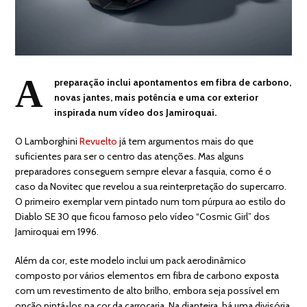
A
preparação inclui apontamentos em fibra de carbono,
novas jantes, mais potência e uma cor exterior
inspirada num vídeo dos Jamiroquai.
O Lamborghini
Revuelto
já tem argumentos mais do que
suficientes para ser o centro das atenções. Mas alguns
preparadores conseguem sempre elevar a fasquia, como é o
caso da Novitec que revelou a sua reinterpretação do supercarro.
O primeiro exemplar vem pintado num tom púrpura ao estilo do
Diablo SE 30 que ficou famoso pelo vídeo “Cosmic Girl” dos
Jamiroquai em 1996.
Além da cor, este modelo inclui um pack aerodinâmico
composto por vários elementos em fibra de carbono exposta
com um revestimento de alto brilho, embora seja possível em
opção pintá-los na cor da carroçaria. Na dianteira, há uma divisória