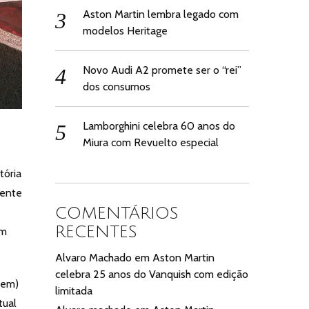
Aston Martin lembra legado com
modelos Heritage
Novo Audi A2 promete ser o “rei”
dos consumos
Lamborghini celebra 60 anos do
Miura com Revuelto especial
tória
mente
COMENTÁRIOS
RECENTES
om
Alvaro Machado
em
Aston Martin
celebra 25 anos do Vanquish com edição
gem)
limitada
tual