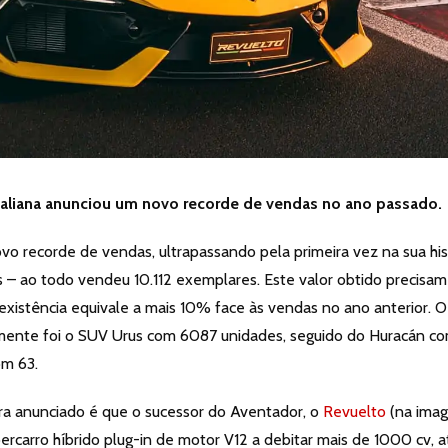
aliana anunciou um novo recorde de vendas no ano passado.
o recorde de vendas, ultrapassando pela primeira vez na sua his
es – ao todo vendeu 10.112 exemplares. Este valor obtido precisa
istência equivale a mais 10% face às vendas no ano anterior. O
mente foi o SUV Urus com 6087 unidades, seguido do Huracán c
om 63.
ra anunciado é que o sucessor do Aventador, o
Revuelto
(na ima
rcarro híbrido plug-in de motor V12 a debitar mais de 1000 cv, a