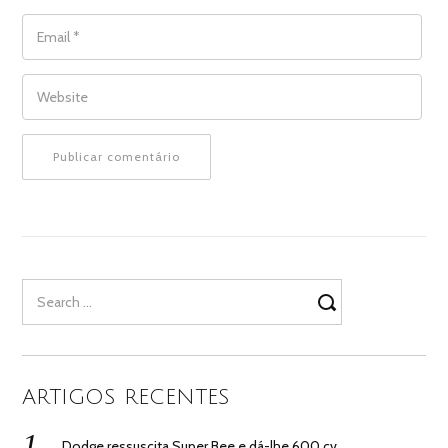
EMAIL
*
WEBSITE
Search
for:
ARTIGOS RECENTES
Dodge ressuscita Super Bee e dá-lhe 600 cv