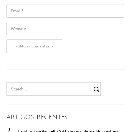
EMAIL
*
WEBSITE
Search
for:
ARTIGOS RECENTES
Lamborghini Revuelto SV bate recorde em Hockenheim