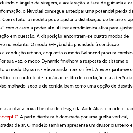
luindo o ângulo de viragem, a aceleração, a taxa de guinada e os
 informação, o Nuvolari consegue antecipar uma potencial perda d
 Com efeito, o modelo pode ajustar a distribuição do binário e apl
, com o carro a poder até utilizar aerodinâmica ativa para ajustar
uação em questão. À disposição encontram-se quatro modos de
vo no volante. O modo E-Hybrid dá prioridade à condução
tos e condução urbana, enquanto o modo Balanced procura combin
Por sua vez, o modo Dynamic “melhora a resposta do sistema e
nto o modo Dynamic+ eleva ainda mais o nível. A estes junta-se o
cífico do controlo de tração ao estilo de condução e à aderência
 piso molhado, seco e de corrida, bem como uma opção de desati
ie a adotar a nova filosofia de design da Audi. Aliás, o modelo pa
oncept C
. A parte dianteira é dominada por uma grelha vertical,
entradas de ar. O modelo também apresenta um divisor dianteiro 