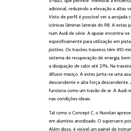
S-duct, que permite “melhorar a eficiên
adicional, reduzindo a elevação a altas 
Visto de perfil é possível ver a arrojad
icónicas lâminas laterais do R8. A estas
num Audi de série. A apoiar encontra-s
especificamente para utilização em pist
pistões. Os travões traseiros têm 410 
sistema de recuperação de energia, bem
a dissipação de calor até 21%. Na traseir
difusor maciço. A estes junta-se uma asa 
descendente e alta força descendente.
funciona como um travão de ar. A Audi r
nas condições ideais.
Tal como o Concept C, o Nuvolari aprese
em alumínio anodizado. O supercarro pos
Além disso, é visível um painel de inst