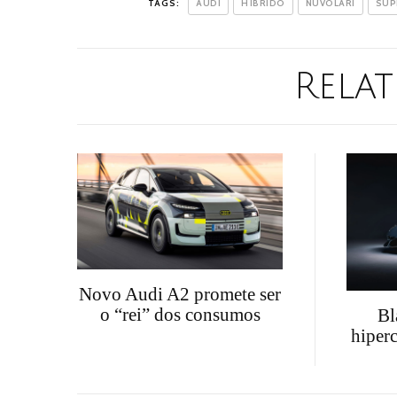
TAGS:
AUDI
HÍBRIDO
NUVOLARI
SUP
Relat
Novo Audi A2 promete ser
o “rei” dos consumos
Bl
hiper