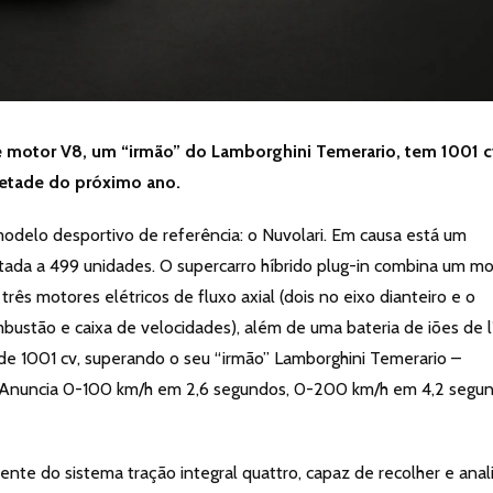
e motor V8, um “irmão” do Lamborghini Temerario, tem 1001 c
metade do próximo ano.
odelo desportivo de referência: o Nuvolari. Em causa está um
tada a 499 unidades. O supercarro híbrido plug-in combina um mo
rês motores elétricos de fluxo axial (dois no eixo dianteiro e o
bustão e caixa de velocidades), além de uma bateria de iões de l
de 1001 cv, superando o seu “irmão” Lamborghini Temerario –
. Anuncia 0-100 km/h em 2,6 segundos, 0-200 km/h em 4,2 segu
te do sistema tração integral quattro, capaz de recolher e anali