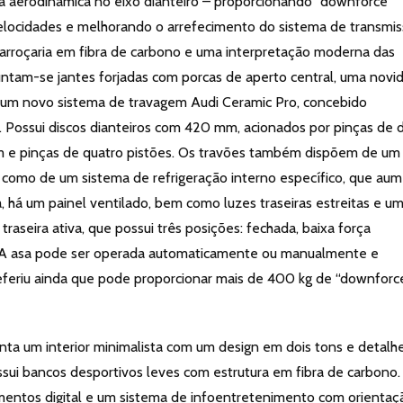
cia aerodinâmica no eixo dianteiro – proporcionando “downforce”
velocidades e melhorando o arrefecimento do sistema de transmis
a carroçaria em fibra de carbono e uma interpretação moderna das
 juntam-se jantes forjadas com porcas de aperto central, uma novi
e um novo sistema de travagem Audi Ceramic Pro, concebido
a. Possui discos dianteiros com 420 mm, acionados por pinças de 
mm e pinças de quatro pistões. Os travões também dispõem de um
 como de um sistema de refrigeração interno específico, que au
a, há um painel ventilado, bem como luzes traseiras estreitas e u
traseira ativa, que possui três posições: fechada, baixa força
 A asa pode ser operada automaticamente ou manualmente e
eferiu ainda que pode proporcionar mais de 400 kg de “downforc
nta um interior minimalista com um design em dois tons e detalh
sui bancos desportivos leves com estrutura em fibra de carbono.
rumentos digital e um sistema de infoentretenimento com orientaç