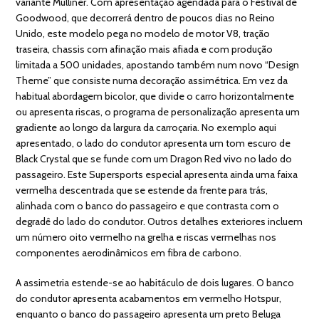
variante Mulliner. Com apresentação agendada para o Festival de
Goodwood, que decorrerá dentro de poucos dias no Reino
Unido, este modelo pega no modelo de motor V8, tração
traseira, chassis com afinação mais afiada e com produção
limitada a 500 unidades, apostando também num novo “Design
Theme” que consiste numa decoração assimétrica. Em vez da
habitual abordagem bicolor, que divide o carro horizontalmente
ou apresenta riscas, o programa de personalização apresenta um
gradiente ao longo da largura da carroçaria. No exemplo aqui
apresentado, o lado do condutor apresenta um tom escuro de
Black Crystal que se funde com um Dragon Red vivo no lado do
passageiro. Este Supersports especial apresenta ainda uma faixa
vermelha descentrada que se estende da frente para trás,
alinhada com o banco do passageiro e que contrasta com o
degradê do lado do condutor. Outros detalhes exteriores incluem
um número oito vermelho na grelha e riscas vermelhas nos
componentes aerodinâmicos em fibra de carbono.
A assimetria estende-se ao habitáculo de dois lugares. O banco
do condutor apresenta acabamentos em vermelho Hotspur,
enquanto o banco do passageiro apresenta um preto Beluga