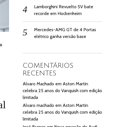
Lamborghini Revuelto SV bate
recorde em Hockenheim
Mercedes-AMG GT de 4 Portas
elétrico ganha versão base
 o
COMENTÁRIOS
RECENTES
Alvaro Machado
em
Aston Martin
celebra 25 anos do Vanquish com edição
limitada
al
Alvaro machado
em
Aston Martin
celebra 25 anos do Vanquish com edição
limitada
José Branco
em
Nova geração do Audi