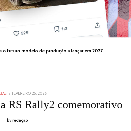
a o futuro modelo de produção a lançar em 2027.
POSTED
FEVEREIRO 25, 2026
FEVEREIRO
IAS
ON
25,
ia RS Rally2 comemorativo
2026
by
redação