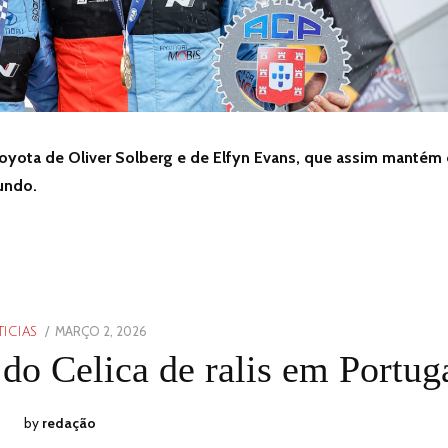
Toyota de Oliver Solberg e de Elfyn Evans, que assim mantém
undo.
POSTED
MARÇO 2, 2026
MARÇO
ICIAS
ON
2,
do Celica de ralis em Portug
2026
by
redação