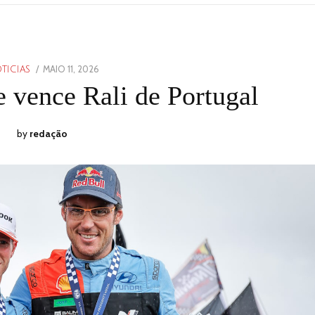
POSTED
MAIO 11, 2026
MAIO
TICIAS
ON
10,
e vence Rali de Portugal
2026
by
redação