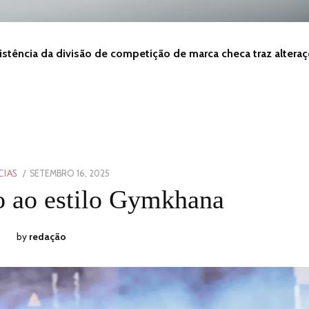
istência da divisão de competição de marca checa traz altera
POSTED
SETEMBRO 16, 2025
SETEMBRO
CIAS
ON
16,
 ao estilo Gymkhana
2025
by
redação