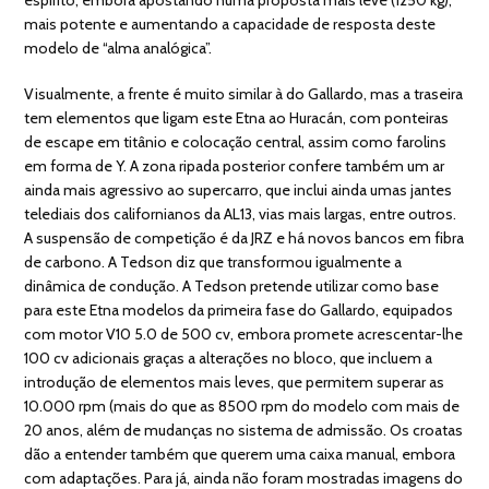
mais potente e aumentando a capacidade de resposta deste
modelo de “alma analógica”.
Visualmente, a frente é muito similar à do Gallardo, mas a traseira
tem elementos que ligam este Etna ao Huracán, com ponteiras
de escape em titânio e colocação central, assim como farolins
em forma de Y. A zona ripada posterior confere também um ar
ainda mais agressivo ao supercarro, que inclui ainda umas jantes
telediais dos californianos da AL13, vias mais largas, entre outros.
A suspensão de competição é da JRZ e há novos bancos em fibra
de carbono. A Tedson diz que transformou igualmente a
dinâmica de condução. A Tedson pretende utilizar como base
para este Etna modelos da primeira fase do Gallardo, equipados
com motor V10 5.0 de 500 cv, embora promete acrescentar-lhe
100 cv adicionais graças a alterações no bloco, que incluem a
introdução de elementos mais leves, que permitem superar as
10.000 rpm (mais do que as 8500 rpm do modelo com mais de
20 anos, além de mudanças no sistema de admissão. Os croatas
dão a entender também que querem uma caixa manual, embora
com adaptações. Para já, ainda não foram mostradas imagens do