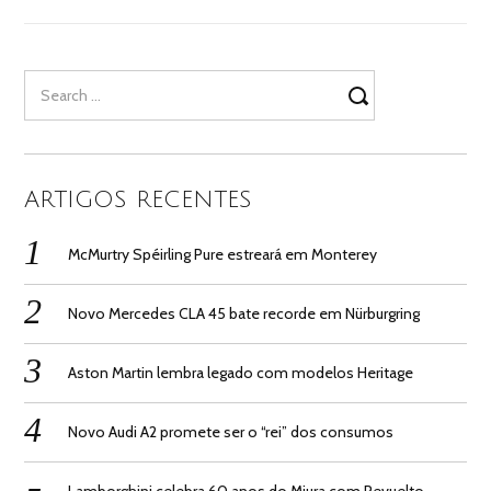
Search
for:
ARTIGOS RECENTES
McMurtry Spéirling Pure estreará em Monterey
Novo Mercedes CLA 45 bate recorde em Nürburgring
Aston Martin lembra legado com modelos Heritage
Novo Audi A2 promete ser o “rei” dos consumos
Lamborghini celebra 60 anos do Miura com Revuelto