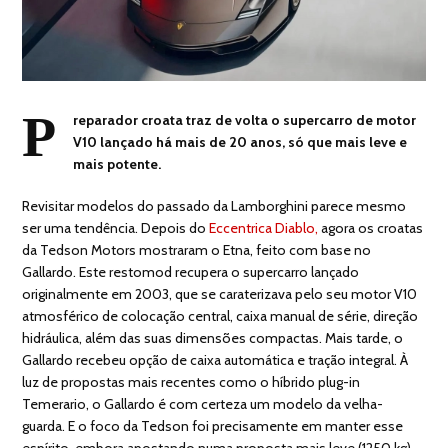
P
reparador croata traz de volta o supercarro de motor
V10 lançado há mais de 20 anos, só que mais leve e
mais potente.
Revisitar modelos do passado da Lamborghini parece mesmo
ser uma tendência. Depois do
Eccentrica Diablo,
agora os croatas
da Tedson Motors mostraram o Etna, feito com base no
Gallardo. Este restomod recupera o supercarro lançado
originalmente em 2003, que se caraterizava pelo seu motor V10
atmosférico de colocação central, caixa manual de série, direção
hidráulica, além das suas dimensões compactas. Mais tarde, o
Gallardo recebeu opção de caixa automática e tração integral. À
luz de propostas mais recentes como o híbrido plug-in
Temerario, o Gallardo é com certeza um modelo da velha-
guarda. E o foco da Tedson foi precisamente em manter esse
espírito, embora apostando numa proposta mais leve (1250 kg),