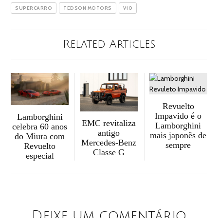
SUPERCARRO
TEDSON MOTORS
V10
Related Articles
Revuelto
Impavido é o
Lamborghini
EMC revitaliza
Lamborghini
celebra 60 anos
antigo
mais japonês de
do Miura com
Mercedes-Benz
sempre
Revuelto
Classe G
especial
Deixe um comentário