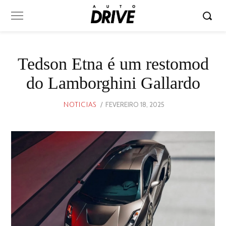
Tedson Etna é um restomod
do Lamborghini Gallardo
POSTED
FEVEREIRO 18, 2025
FEVEREIRO
NOTICIAS
ON
18,
2025