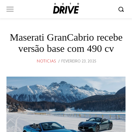
Maserati GranCabrio recebe
versão base com 490 cv
POSTED
FEVEREIRO 23, 2025
FEVEREIRO
NOTICIAS
ON
22,
2025