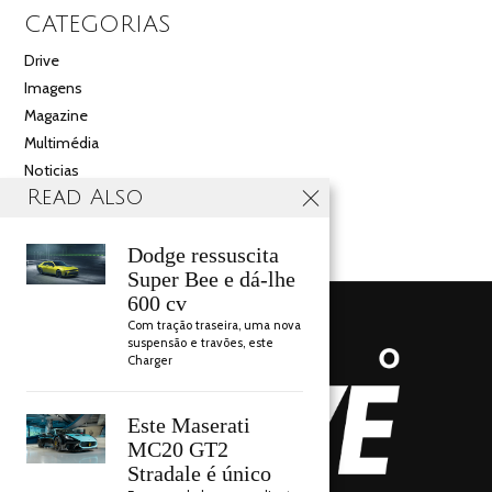
CATEGORIAS
Drive
Imagens
Magazine
Multimédia
Noticias
Read Also
Salão
Videos
Dodge ressuscita
Super Bee e dá-lhe
600 cv
Com tração traseira, uma nova
suspensão e travões, este
Charger
Este Maserati
MC20 GT2
Stradale é único