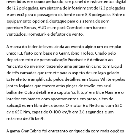
revestidos em couro perfurado, um painel de instrumentos digital
de 12,2 polegadas, um sistema de infotainment de 12,3 polegadas
e um ecrã para o passageiro da frente com 8,8 polegadas. Entre o
equipamento opcional destaque para o sistema de som
premium Sonus, HUD e um pack Comfort com bancos
ventilados, HomeLink e defletor de vento.
A marca do tridente levou ainda ao evento alpino um exemplar
único ICE feito com base no GranCabrio Trofeo. Criado pelo
departamento de personalização Fuoriserie é dedicado ao
“encanto do inverno”, trazendo uma pintura única no tom Liquid
de três camadas que remete para o aspeto de um lago gelado.
Este efeito é amplificado pelos detalhes em Gloss White e pelas
jantes forjadas que trazem atrás pinças de travão em azul
brilhante. Outro detalhe é a capota “soft top” em Blue Marine e o
interior em branco com apontamentos em preto, além de
aplicações em fibra de carbono. O motor é o Nettuno com 550
cv e 650 Nm, capaz de 0-100 km/h em 3,6 segundos e um
máximo de 316 km/h.
A gama GranCabrio foi entretanto enriquecida com mais opções