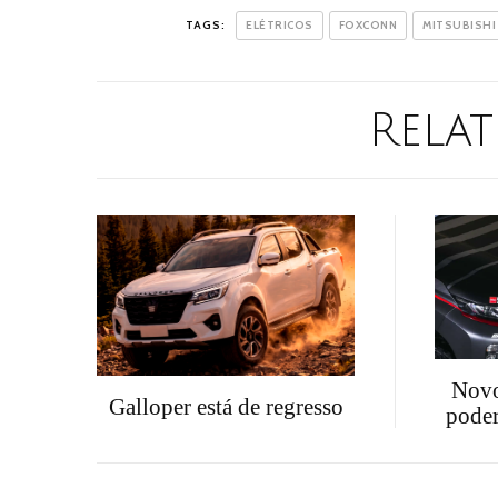
TAGS:
ELÉTRICOS
FOXCONN
MITSUBISHI
Relat
Novo
Galloper está de regresso
poder