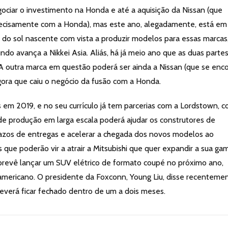
ciar o investimento na Honda e até a aquisição da Nissan (que
precisamente com a Honda), mas este ano, alegadamente, está em
do sol nascente com vista a produzir modelos para essas marcas
ndo avança a Nikkei Asia. Aliás, há já meio ano que as duas parte
. A outra marca em questão poderá ser ainda a Nissan (que se enc
ora que caiu o negócio da fusão com a Honda.
 em 2019, e no seu currículo já tem parcerias com a Lordstown, c
 de produção em larga escala poderá ajudar os construtores de
prazos de entregas e acelerar a chegada dos novos modelos ao
que poderão vir a atrair a Mitsubishi que quer expandir a sua ga
shi prevê lançar um SUV elétrico de formato coupé no próximo ano,
mericano. O presidente da Foxconn, Young Liu, disse recenteme
verá ficar fechado dentro de um a dois meses.