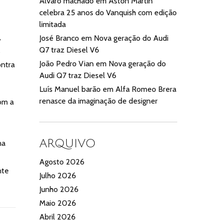
Alvaro machado
em
Aston Martin
celebra 25 anos do Vanquish com edição
limitada
,
José Branco
em
Nova geração do Audi
Q7 traz Diesel V6
s
João Pedro Vian
em
Nova geração do
ontra
Audi Q7 traz Diesel V6
Luís Manuel barão
em
Alfa Romeo Brera
renasce da imaginação de designer
om a
ARQUIVO
ma
Agosto 2026
nte
Julho 2026
Junho 2026
Maio 2026
Abril 2026