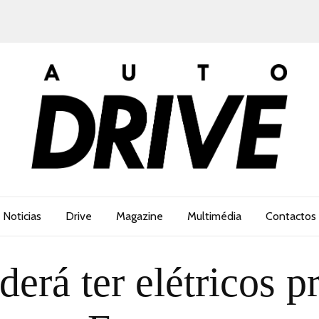
Noticias
Drive
Magazine
Multimédia
Contactos
derá ter elétricos p