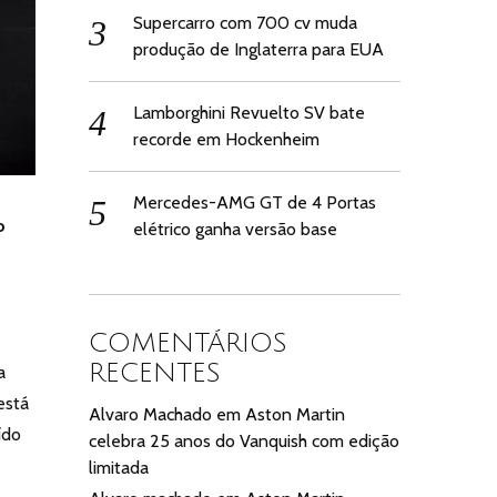
Supercarro com 700 cv muda
produção de Inglaterra para EUA
Lamborghini Revuelto SV bate
recorde em Hockenheim
Mercedes-AMG GT de 4 Portas
o
elétrico ganha versão base
COMENTÁRIOS
RECENTES
a
está
Alvaro Machado
em
Aston Martin
ído
celebra 25 anos do Vanquish com edição
limitada