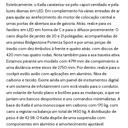
Esteticamente, o Katla carateriza-se pelo capot ventilado e pela
luzes diurnas em LED. Em complemento há várias entradas de ar
para ajudar ao arrefecimento do motor de colocação central e
umas portas de abertura asa de gaivota. Atrás, realce para os
farolins em LED em forma de C e para o difusor proeminente. O
carro dispõe de jantes de 20 e 21 polegadas, acompanhadas de
uns pneus Bridgestone Potenza Sport e por umas pinças de
travão com dez êmbolos à frente e quatro atrás, com discos de
420 mm nas quatro rodas. Nota também para a asa traseira ativa.
Estamos perante um modelo com 4791 mm de comprimento e
uma distância entre eixos de 2750 mm. Por dentro, realce para o
cockpit estilo avião com aplicações em alumínio, fibra de
carbono e tecido. Existe ainda um painel de instrumentos digital
e um sistema de infotainment com ecrã virado para o condutor,
um volante de fundo plano e botões para as mudanças, a que se
juntam uns bancos desportivos e uns comandos minimalistas. A
base do Katla é uma monocoque em carbono com 170 kg, com
carro a registar na balança um total de 1450 kg. A distribuição de
peso é de 42:58. O Katla dispõe de uma suspensão com
componentes em alumínio e amortecimento ajustável