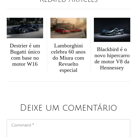
Destrier é um
Lamborghini
Blackbird é o
Bugatti único
celebra 60 anos
novo hipercarro
com base no
do Miura com
de motor V8 da
motor W16
Revuelto
Hennessey
especial
Deixe um comentário
COMMENT