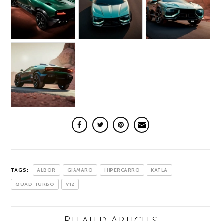
TAGS:
ALBOR
GIAMARO
HIPERCARRO
KATLA
QUAD-TURBO
V12
Related Articles