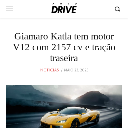
Giamaro Katla tem motor
V12 com 2157 cv e tração
traseira
POSTED
MAIO 23, 2025
MAIO
NOTICIAS
ON
23,
2025