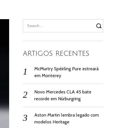
Search
for:
ARTIGOS RECENTES
McMurtry Spéirling Pure estreará
em Monterey
Novo Mercedes CLA 45 bate
recorde em Nürburgring
Aston Martin lembra legado com
modelos Heritage