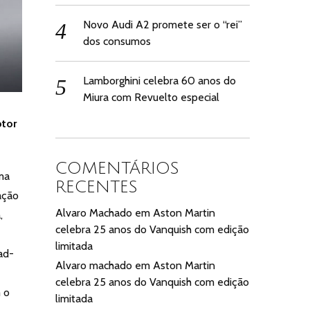
Novo Audi A2 promete ser o “rei”
dos consumos
Lamborghini celebra 60 anos do
Miura com Revuelto especial
otor
COMENTÁRIOS
ma
RECENTES
ação
Alvaro Machado
em
Aston Martin
,
celebra 25 anos do Vanquish com edição
limitada
ad-
Alvaro machado
em
Aston Martin
celebra 25 anos do Vanquish com edição
 o
limitada