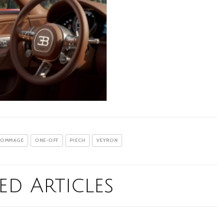
OMMAGE
ONE-OFF
PIECH
VEYRON
ed Articles