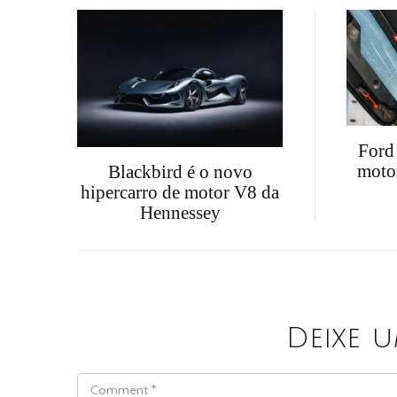
Ford
moto
Blackbird é o novo
hipercarro de motor V8 da
Hennessey
Deixe 
COMMENT