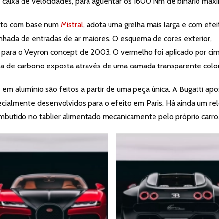
 caixa de velocidades, para aguentar os 1600 Nm de binário máx
eito com base num
Mistral
, adota uma grelha mais larga e com efei
anhada de entradas de ar maiores. O esquema de cores exterior,
ara o Veyron concept de 2003. O vermelho foi aplicado por ci
bra de carbono exposta através de uma camada transparente colo
l em alumínio são feitos a partir de uma peça única. A Bugatti ap
ialmente desenvolvidos para o efeito em Paris. Há ainda um rel
mbutido no tablier alimentado mecanicamente pelo próprio carro