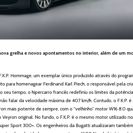
ova grelha e novos apontamentos no interior, além de um m
 F.K.P. Hommage, um exemplar único produzido através do progra
feito para homenagear Ferdinand Karl Piech, o responsável pela cri
 seu tempo, o hipercarro francês redefiniu os limites da potência
 não falar da velocidade máxima de 407 km/h. Contudo, o F.K.P. é
ron mais potente de sempre, com o “velhinho” motor W16 8.0 qu
o Veyron original. No fundo, o F.K.P. é o mesmo motor utilizado no
 Super Sport 300+. Os engenheiros da Bugatti atualizaram também