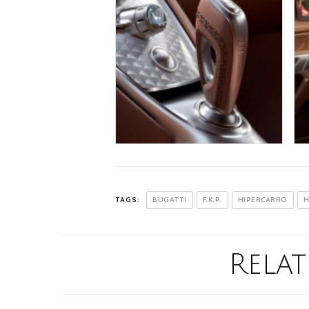
TAGS:
BUGATTI
F.K.P.
HIPERCARRO
H
Relat