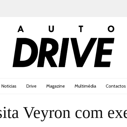
Noticias
Drive
Magazine
Multimédia
Contactos
isita Veyron com ex