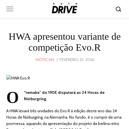
HWA apresentou variante de
competição Evo.R
POSTED
FEVEREIRO 25, 2026
FEVEREIRO
NOTICIAS
ON
25,
2026
O
“remake” do 190E disputará as 24 Horas de
Nürburgring.
A HWA levará três unidades do Evo.R à edição deste ano das 24
Horas de Nürburgring, na Alemanha. No fundo, é o cumprir de uma
promessa, aquando da apresentação do projeto da berlina retro