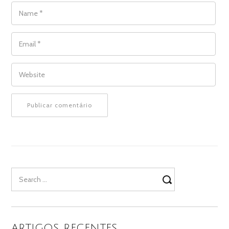
NAME
*
EMAIL
*
WEBSITE
Search
for:
ARTIGOS RECENTES