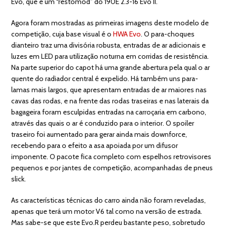
Evo, que é um “restomod” do 190E 2.3-16 Evo II.
Agora foram mostradas as primeiras imagens deste modelo de
competição, cuja base visual é o
HWA Evo
. O para-choques
dianteiro traz uma divisória robusta, entradas de ar adicionais e
luzes em LED para utilização noturna em corridas de resistência.
Na parte superior do capot há uma grande abertura pela qual o ar
quente do radiador central é expelido. Há também uns para-
lamas mais largos, que apresentam entradas de ar maiores nas
cavas das rodas, e na frente das rodas traseiras e nas laterais da
bagageira foram esculpidas entradas na carroçaria em carbono,
através das quais o ar é conduzido para o interior. O spoiler
traseiro foi aumentado para gerar ainda mais downforce,
recebendo para o efeito a asa apoiada por um difusor
imponente. O pacote fica completo com espelhos retrovisores
pequenos e por jantes de competição, acompanhadas de pneus
slick.
As características técnicas do carro ainda não foram reveladas,
apenas que terá um motor V6 tal como na versão de estrada.
Mas sabe-se que este Evo.R perdeu bastante peso, sobretudo