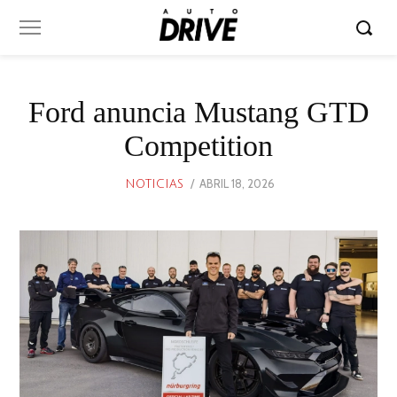
Ford anuncia Mustang GTD
Competition
POSTED
ABRIL 18, 2026
ABRIL
NOTICIAS
ON
18,
2026