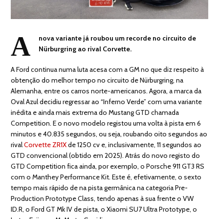
A
nova variante já roubou um recorde no circuito de
Nürburgring ao rival Corvette.
A Ford continua numa luta acesa com a GM no que diz respeito à
obtenção do melhor tempo no circuito de Nürburgring, na
Alemanha, entre os carros norte-americanos. Agora, a marca da
Oval Azul decidiu regressar ao “Inferno Verde” com uma variante
inédita e ainda mais extrema do Mustang GTD chamada
Competition. E o novo modelo registou uma volta à pista em 6
minutos e 40.835 segundos, ou seja, roubando oito segundos ao
rival
Corvette ZR1X
de 1250 cv e, inclusivamente, 11 segundos ao
GTD convencional (obtido em 2025). Atrás do novo registo do
GTD Competition fica ainda, por exemplo, o Porsche 911 GT3 RS
com o Manthey Performance Kit. Este é, efetivamente, o sexto
tempo mais rápido de na pista germânica na categoria Pre-
Production Prototype Class, tendo apenas à sua frente o VW
ID.R, o Ford GT Mk IV de pista, o Xiaomi SU7 Ultra Prototype, o