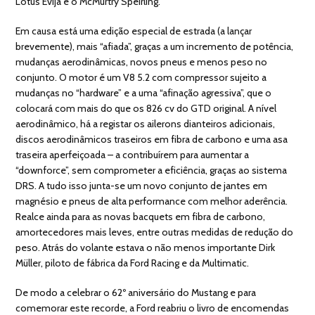
Lotus Evija e o McMurtry Speirling.
Em causa está uma edição especial de estrada (a lançar
brevemente), mais “afiada”, graças a um incremento de potência,
mudanças aerodinâmicas, novos pneus e menos peso no
conjunto. O motor é um V8 5.2 com compressor sujeito a
mudanças no “hardware” e a uma “afinação agressiva”, que o
colocará com mais do que os 826 cv do GTD original. A nível
aerodinâmico, há a registar os ailerons dianteiros adicionais,
discos aerodinâmicos traseiros em fibra de carbono e uma asa
traseira aperfeiçoada – a contribuírem para aumentar a
“downforce”, sem comprometer a eficiência, graças ao sistema
DRS. A tudo isso junta-se um novo conjunto de jantes em
magnésio e pneus de alta performance com melhor aderência.
Realce ainda para as novas bacquets em fibra de carbono,
amortecedores mais leves, entre outras medidas de redução do
peso. Atrás do volante estava o não menos importante Dirk
Müller, piloto de fábrica da Ford Racing e da Multimatic.
De modo a celebrar o 62º aniversário do Mustang e para
comemorar este recorde, a Ford reabriu o livro de encomendas