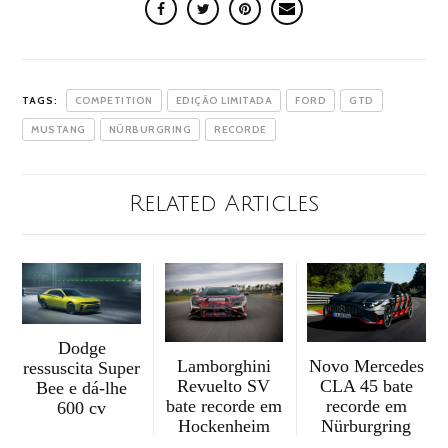
TAGS:
COMPETITION
EDIÇÃO LIMITADA
FORD
GTD
MUSTANG
NÜRBURGRING
RECORDE
Related Articles
Dodge
Novo Mercedes
Lamborghini
ressuscita Super
CLA 45 bate
Revuelto SV
Bee e dá-lhe
recorde em
bate recorde em
600 cv
Nürburgring
Hockenheim