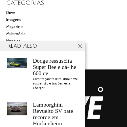
CATEGORIAS
Drive
Imagens
Magazine
Multimédia
Noticias
Read Also
Salão
Videos
Dodge ressuscita
Super Bee e dá-lhe
600 cv
Com tração traseira, uma nova
suspensão e travões, este
Charger
Lamborghini
Revuelto SV bate
recorde em
Hockenheim
AUTO DRIVE 2018