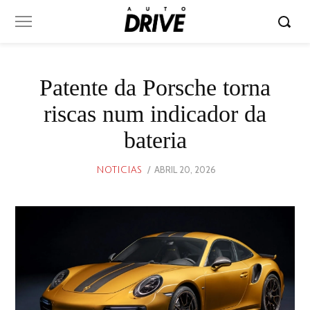
Patente da Porsche torna
riscas num indicador da
bateria
POSTED
ABRIL 20, 2026
ABRIL
NOTICIAS
ON
20,
2026