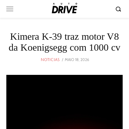
Kimera K-39 traz motor V8
da Koenigsegg com 1000 cv
POSTED
MAIO 18, 2026
MAIO
NOTICIAS
ON
18,
2026