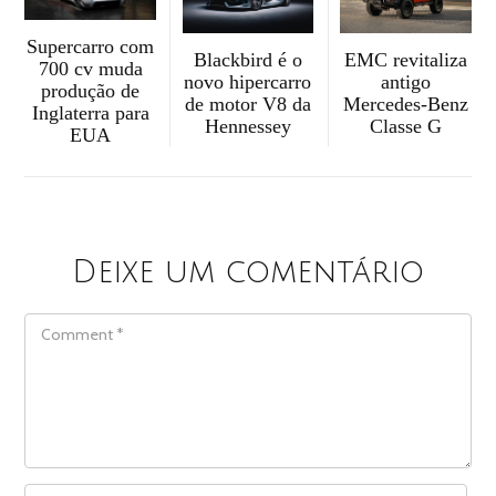
Supercarro com
Blackbird é o
EMC revitaliza
700 cv muda
novo hipercarro
antigo
produção de
de motor V8 da
Mercedes-Benz
Inglaterra para
Hennessey
Classe G
EUA
Deixe um comentário
COMMENT
NAME
*