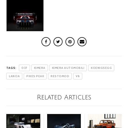
TAGS:
037
KIMERA
KIMERA AUTOMOBILI
KOENIGSEGG
LANCIA
PIKES PEAK
RESTOMOD
V8
Related Articles