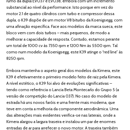
rumo da dupla EVO37 e EVO38, embora com um incremento
substancial ao nível da performance. Isto porque em vez do
motor 2.1 de quatro cilindros com turbo e compressor dessa
dupla, o K39 dispõe de um motor V8 biturbo da Koenigsegg, com
uma afinação específica. Face aos modelos da marca sueca, este
bloco vem com dois turbos – mais pequenos, de modo a
melhorar a capacidade de resposta. Contudo, estamos perante
um total de 1000 cv às 7350 rpm e 1200 Nm às 5500 rpm. Tal
como num modelo da Koenigsegg, este K39 atinge o “red line” às
8250 rpm.
Embora mantenha o aspeto geral dos modelos da Kimera, este
K39 é efetivamente o primeiro modelo feito de raiz pela Kimera.
A nível estético, o K39 foi alvo de evoluções significativas –
tendo como referência o Lancia Beta Montecarlo do Grupo 5 (a
versão de competição do Lancia 037). No caso do modelo de
estrada há uns novos faróis e uma frente mais moderna, que
teve em conta a melhoria da componente aerodinâmica. Uma
das alterações mais evidentes verifica-se nas laterais, onde a
Kimera alargou a largura traseira e instalou um par de enormes
entradas de ar para arrefecer o novo motor. A traseira também