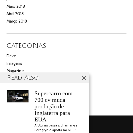
Maio 2018
Abril 2018
Março 2018
CATEGORIAS
Drive
Imagens
Magazine
Read Also
Multimédia
Noticias
Salão
Supercarro com
700 cv muda
Videos
produção de
Inglaterra para
EUA
A Ultima passa a chamar-se
Peregryn e aposta no GT-R