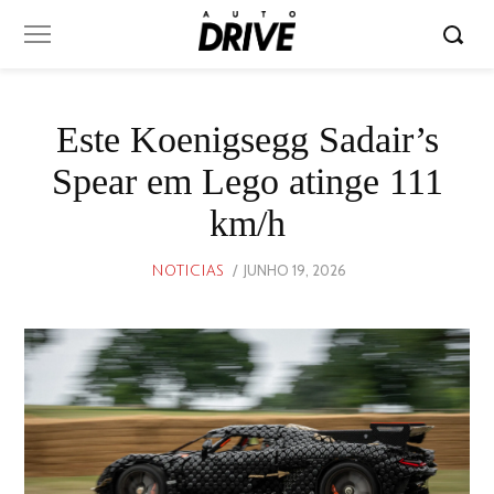
Este Koenigsegg Sadair’s
Spear em Lego atinge 111
km/h
POSTED
JUNHO 19, 2026
JUNHO
NOTICIAS
ON
19,
2026