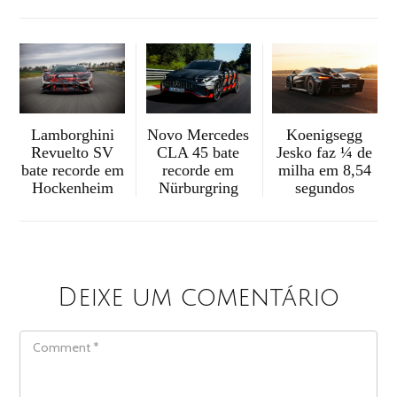
Novo Mercedes
Koenigsegg
Lamborghini
CLA 45 bate
Jesko faz ¼ de
Revuelto SV
recorde em
milha em 8,54
bate recorde em
Nürburgring
segundos
Hockenheim
Deixe um comentário
COMMENT