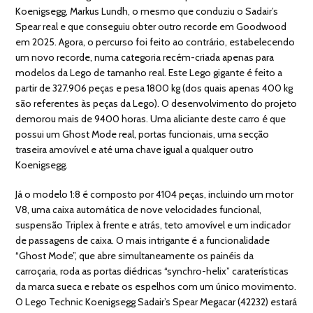
Koenigsegg, Markus Lundh, o mesmo que conduziu o Sadair’s
Spear real e que conseguiu obter outro recorde em Goodwood
em 2025. Agora, o percurso foi feito ao contrário, estabelecendo
um novo recorde, numa categoria recém-criada apenas para
modelos da Lego de tamanho real. Este Lego gigante é feito a
partir de 327.906 peças e pesa 1800 kg (dos quais apenas 400 kg
são referentes às peças da Lego). O desenvolvimento do projeto
demorou mais de 9400 horas. Uma aliciante deste carro é que
possui um Ghost Mode real, portas funcionais, uma secção
traseira amovível e até uma chave igual a qualquer outro
Koenigsegg.
Já o modelo 1:8 é composto por 4104 peças, incluindo um motor
V8, uma caixa automática de nove velocidades funcional,
suspensão Triplex à frente e atrás, teto amovível e um indicador
de passagens de caixa. O mais intrigante é a funcionalidade
“Ghost Mode”, que abre simultaneamente os painéis da
carroçaria, roda as portas diédricas “synchro-helix” caraterísticas
da marca sueca e rebate os espelhos com um único movimento.
O Lego Technic Koenigsegg Sadair’s Spear Megacar (42232) estará