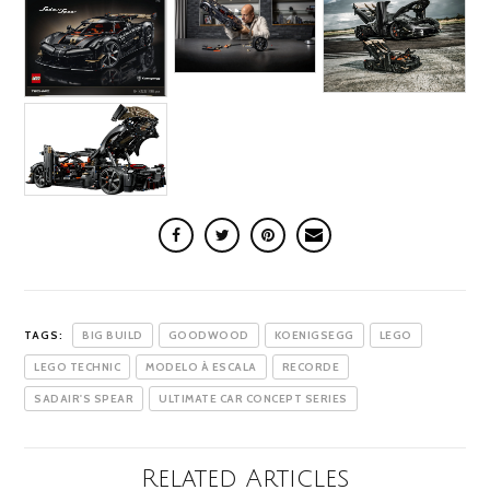
TAGS:
BIG BUILD
GOODWOOD
KOENIGSEGG
LEGO
LEGO TECHNIC
MODELO À ESCALA
RECORDE
SADAIR'S SPEAR
ULTIMATE CAR CONCEPT SERIES
Related Articles