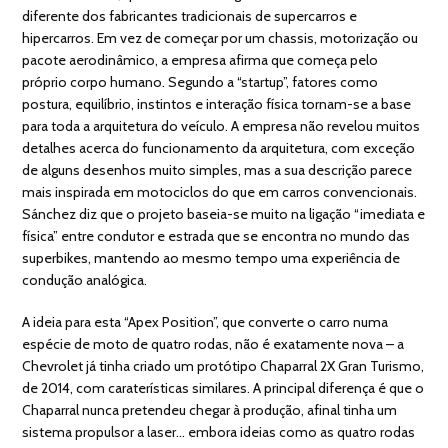
diferente dos fabricantes tradicionais de supercarros e
hipercarros. Em vez de começar por um chassis, motorização ou
pacote aerodinâmico, a empresa afirma que começa pelo
próprio corpo humano. Segundo a “startup”, fatores como
postura, equilíbrio, instintos e interação física tornam-se a base
para toda a arquitetura do veículo. A empresa não revelou muitos
detalhes acerca do funcionamento da arquitetura, com exceção
de alguns desenhos muito simples, mas a sua descrição parece
mais inspirada em motociclos do que em carros convencionais.
Sánchez diz que o projeto baseia-se muito na ligação “imediata e
física” entre condutor e estrada que se encontra no mundo das
superbikes, mantendo ao mesmo tempo uma experiência de
condução analógica.
A ideia para esta “Apex Position”, que converte o carro numa
espécie de moto de quatro rodas, não é exatamente nova – a
Chevrolet já tinha criado um protótipo Chaparral 2X Gran Turismo,
de 2014, com caraterísticas similares. A principal diferença é que o
Chaparral nunca pretendeu chegar à produção, afinal tinha um
sistema propulsor a laser… embora ideias como as quatro rodas