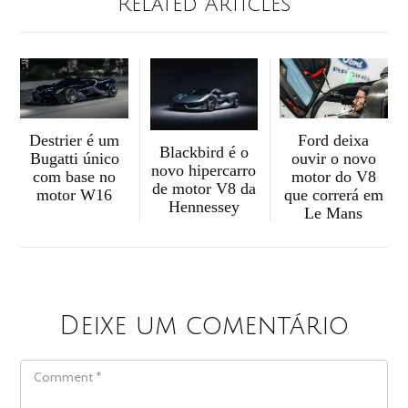
Related Articles
Destrier é um
Ford deixa
Blackbird é o
Bugatti único
ouvir o novo
novo hipercarro
com base no
motor do V8
de motor V8 da
motor W16
que correrá em
Hennessey
Le Mans
Deixe um comentário
COMMENT