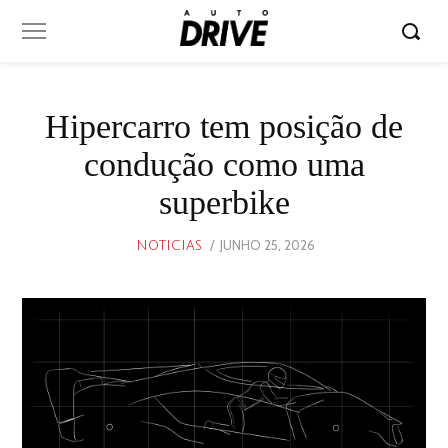
Hipercarro tem posição de
condução como uma
superbike
POSTED
JUNHO 25, 2026
JUNHO
NOTICIAS
ON
25,
2026