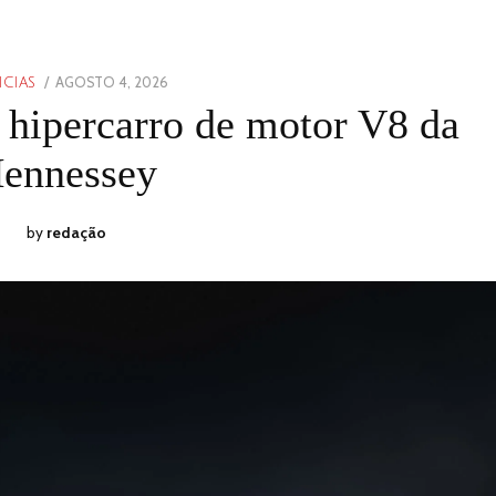
POSTED
AGOSTO 4, 2026
AGOSTO
ICIAS
ON
3,
 hipercarro de motor V8 da
2026
ennessey
by
redação