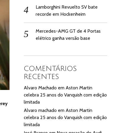
Lamborghini Revuelto SV bate
recorde em Hockenheim
Mercedes-AMG GT de 4 Portas
elétrico ganha versão base
COMENTÁRIOS
RECENTES
Alvaro Machado
em
Aston Martin
celebra 25 anos do Vanquish com edição
limitada
erey
Alvaro machado
em
Aston Martin
celebra 25 anos do Vanquish com edição
limitada
José Branco
em
Nova geração do Audi