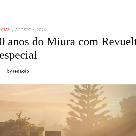
POSTED
AGOSTO 4, 2026
AGOSTO
ICIAS
ON
3,
60 anos do Miura com Revuel
2026
especial
by
redação