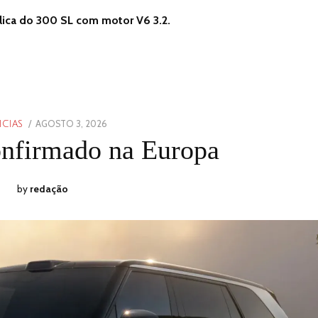
lica do 300 SL com motor V6 3.2.
POSTED
AGOSTO 3, 2026
AGOSTO
ICIAS
ON
3,
nfirmado na Europa
2026
by
redação