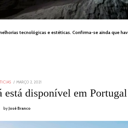
elhorias tecnológicas e estéticas. Confirma-se ainda que hav
POSTED
MARÇO 2, 2021
ICIAS
ON
 está disponível em Portugal
by
José Branco