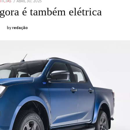
POSTED
ABRIL 30, 2025
ABRIL
TICIAS
ON
30,
gora é também elétrica
2025
by
redação