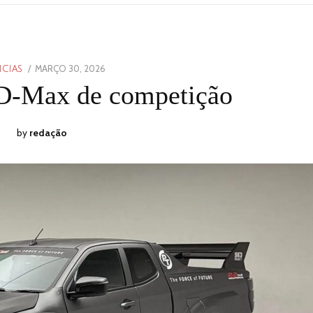
POSTED
MARÇO 30, 2026
MARÇO
ICIAS
ON
30,
a D-Max de competição
2026
by
redação