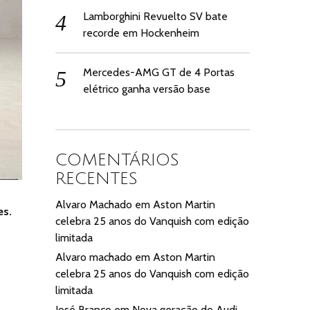
Lamborghini Revuelto SV bate
recorde em Hockenheim
Mercedes-AMG GT de 4 Portas
elétrico ganha versão base
COMENTÁRIOS
RECENTES
Alvaro Machado
em
Aston Martin
es.
celebra 25 anos do Vanquish com edição
limitada
Alvaro machado
em
Aston Martin
celebra 25 anos do Vanquish com edição
limitada
José Branco
em
Nova geração do Audi