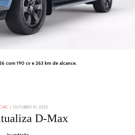
26 com 190 cv e 263 km de alcance.
POSTED
OUTUBRO 10, 2023
OUTUBRO
CIAS
ON
10,
atualiza D-Max
2023
by
redação