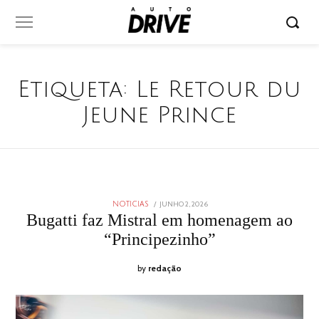
Etiqueta:
Le Retour du
Jeune Prince
POSTED
JUNHO 2, 2026
JUNHO
NOTICIAS
ON
2,
Bugatti faz Mistral em homenagem ao
2026
“Principezinho”
by
redação