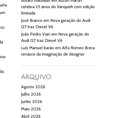
Alvaro machado
em
Aston Martin
chefe
celebra 25 anos do Vanquish com edição
 um
limitada
José Branco
em
Nova geração do Audi
Q7 traz Diesel V6
ico
João Pedro Vian
em
Nova geração do
Audi Q7 traz Diesel V6
da
Luís Manuel barão
em
Alfa Romeo Brera
é
renasce da imaginação de designer
rior
do,
ARQUIVO
Agosto 2026
Julho 2026
Junho 2026
Maio 2026
Abril 2026