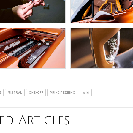
E
MISTRAL
ONE-OFF
PRINCIPEZINHO
W16
ed Articles