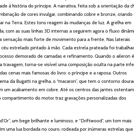
dade à história do príncipe. A narrativa, feita sob a orientação da 
combinação de cores invulgar, combinando cobre e bronze, criando
uar na Terra. Estes tons reagem às mudanças de luz. A grelha em
a, com as suas linhas 3D internas a seguirem agora o fluxo dinâm
a sensação mais forte de movimento para a frente. Nas laterais
um céu estrelado pintado à mão. Cada estrela prateada foi trabalha
rocesso demorado de camadas e refinamento. Quando o aileron 
a travagem, torna-se visível uma composição oculta na parte infe
as cenas mais famosas do livro: o príncipe e a raposa. Outros
ema da Bugatti na grelha, o “macaron”, que tem o contorno doura
am um acabamento em cobre. Até os centros das jantes ostentam
 o compartimento do motor traz gravações personalizadas dos
e d’Or”, um bege brilhante e luminoso, e “Driftwood”, um tom mais
 têm uma lua bordada no couro, rodeada por inúmeras estrelas que