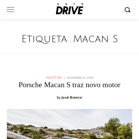
Etiqueta:
Macan S
POSTED
DEZEMBRO 11, 2018
DEZEMBRO
NOTICIAS
ON
11,
Porsche Macan S traz novo motor
2018
by
José Branco