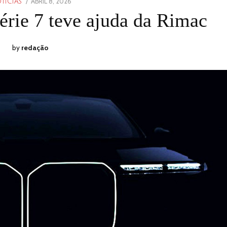
POSTED
ABRIL 8, 2026
ABRIL
TICIAS
ON
12,
ie 7 teve ajuda da Rimac
2026
by
redação