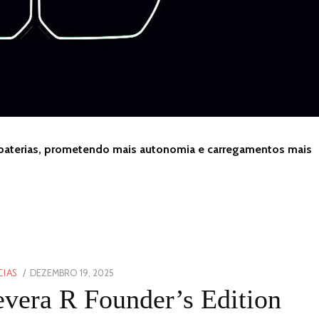
as baterias, prometendo mais autonomia e carregamentos mais
POSTED
DEZEMBRO 19, 2025
DEZEMBRO
CIAS
ON
19,
vera R Founder’s Edition
2025