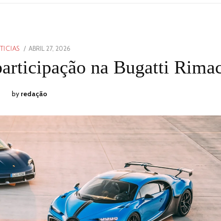
POSTED
ABRIL 27, 2026
ABRIL
TICIAS
ON
27,
participação na Bugatti Rima
2026
by
redação