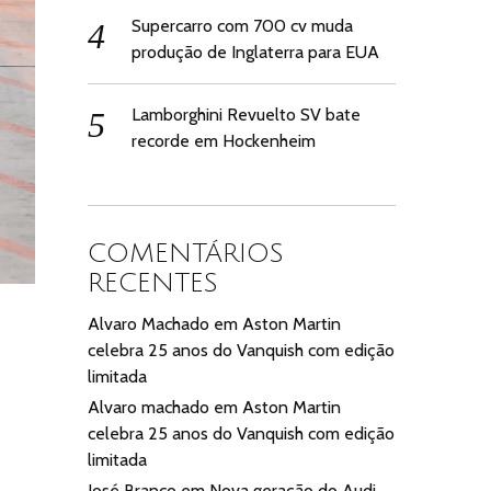
Supercarro com 700 cv muda
produção de Inglaterra para EUA
Lamborghini Revuelto SV bate
recorde em Hockenheim
COMENTÁRIOS
RECENTES
Alvaro Machado
em
Aston Martin
celebra 25 anos do Vanquish com edição
limitada
Alvaro machado
em
Aston Martin
celebra 25 anos do Vanquish com edição
limitada
José Branco
em
Nova geração do Audi