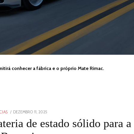
itirá conhecer a fábrica e o próprio Mate Rimac.
POSTED
DEZEMBRO 11, 2025
DEZEMBRO
CIAS
ON
11,
eria de estado sólido para a
2025