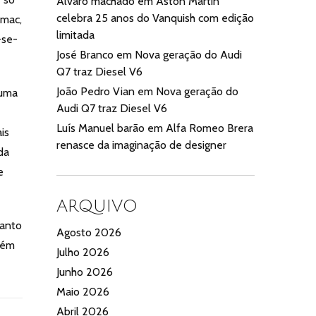
Alvaro machado
em
Aston Martin
celebra 25 anos do Vanquish com edição
imac,
limitada
-se-
José Branco
em
Nova geração do Audi
Q7 traz Diesel V6
João Pedro Vian
em
Nova geração do
 uma
Audi Q7 traz Diesel V6
Luís Manuel barão
em
Alfa Romeo Brera
is
renasce da imaginação de designer
da
e
ARQUIVO
uanto
Agosto 2026
bém
Julho 2026
Junho 2026
Maio 2026
Abril 2026