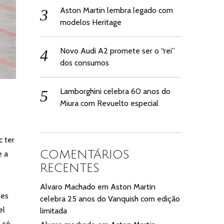
Aston Martin lembra legado com
modelos Heritage
Novo Audi A2 promete ser o “rei”
dos consumos
Lamborghini celebra 60 anos do
Miura com Revuelto especial
c ter
COMENTÁRIOS
e a
RECENTES
Alvaro Machado
em
Aston Martin
hes
celebra 25 anos do Vanquish com edição
el
limitada
 só