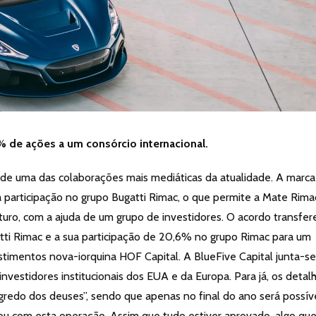
 de ações a um consórcio internacional.
 de uma das colaborações mais mediáticas da atualidade. A marca
 participação no grupo Bugatti Rimac, o que permite a Mate Rima
turo, com a ajuda de um grupo de investidores. O acordo transfer
tti Rimac e a sua participação de 20,6% no grupo Rimac para um
stimentos nova-iorquina HOF Capital. A BlueFive Capital junta-se
investidores institucionais dos EUA e da Europa. Para já, os detal
redo dos deuses”, sendo que apenas no final do ano será possív
ou com esta operação. Assim que tudo estiver aprovado, algo que