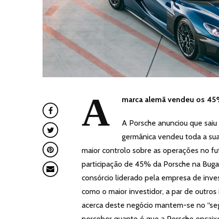
A
marca alemã vendeu os 45%
A Porsche anunciou que saiu
germânica vendeu toda a sua
maior controlo sobre as operações no fu
participação de 45% da Porsche na Buga
consórcio liderado pela empresa de inve
como o maior investidor, a par de outros 
acerca deste negócio mantem-se no “seg
perceber quanto é que a Porsche encaix