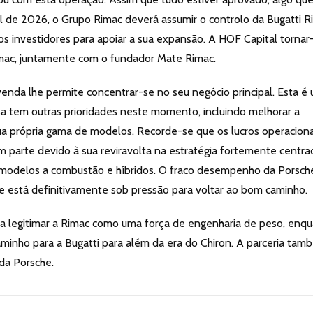
 de 2026, o Grupo Rimac deverá assumir o controlo da Bugatti R
 investidores para apoiar a sua expansão. A HOF Capital tornar
imac, juntamente com o fundador Mate Rimac.
enda lhe permite concentrar-se no seu negócio principal. Esta é
a tem outras prioridades neste momento, incluindo melhorar a
sua própria gama de modelos. Recorde-se que os lucros operaciona
parte devido à sua reviravolta na estratégia fortemente centra
s modelos a combustão e híbridos. O fraco desempenho da Porsch
 está definitivamente sob pressão para voltar ao bom caminho.
u a legitimar a Rimac como uma força de engenharia de peso, enq
inho para a Bugatti para além da era do Chiron. A parceria tam
 da Porsche.