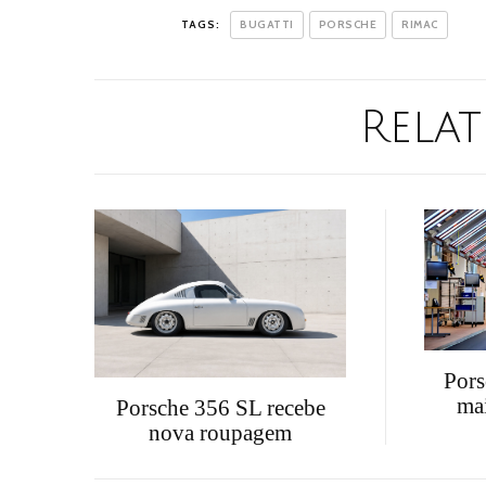
TAGS:
BUGATTI
PORSCHE
RIMAC
Relat
Pors
mai
Porsche 356 SL recebe
nova roupagem