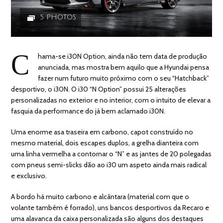
5 PHOTOS
C
hama-se i30N Option, ainda não tem data de produção
anunciada, mas mostra bem aquilo que a Hyundai pensa
fazer num futuro muito próximo com o seu “Hatchback”
desportivo, o i30N. O i30 “N Option” possui 25 alterações
personalizadas no exterior e no interior, com o intuito de elevar a
fasquia da performance do já bem aclamado i30N.
Uma enorme asa traseira em carbono, capot construído no
mesmo material, dois escapes duplos, a grelha dianteira com
uma linha vermelha a contornar o “N” e as jantes de 20 polegadas
com pneus semi-slicks dão ao i30 um aspeto ainda mais radical
e exclusivo.
A bordo há muito carbono e alcântara (material com que o
volante também é forrado), uns bancos desportivos da Recaro e
uma alavanca da caixa personalizada são alguns dos destaques