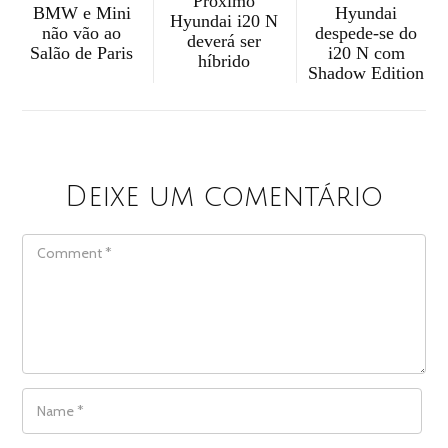
Próximo
Hyundai
BMW e Mini
Hyundai i20 N
despede-se do
não vão ao
deverá ser
i20 N com
Salão de Paris
híbrido
Shadow Edition
Deixe um comentário
COMMENT
NAME
*