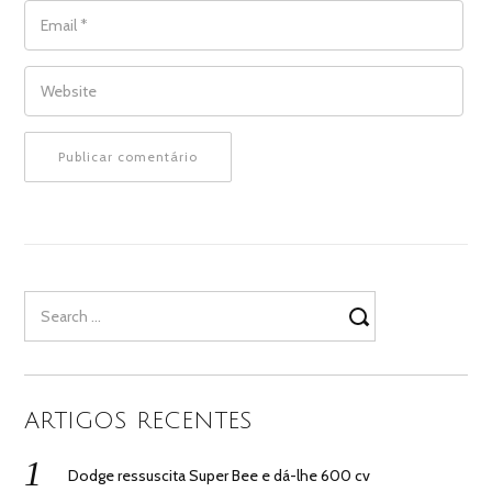
EMAIL
*
WEBSITE
Search
for:
ARTIGOS RECENTES
Dodge ressuscita Super Bee e dá-lhe 600 cv