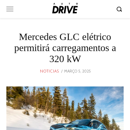
Mercedes GLC elétrico
permitirá carregamentos a
320 kW
POSTED
MARÇO 5, 2025
MARÇO
NOTICIAS
ON
5,
2025