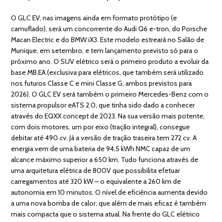
O GLC EV, nas imagens ainda em formato protótipo (e
camuflado), será um concorrente do Audi Q6 e-tron, do Porsche
Macan Electric e do BMW iX3. Este modelo estreará no Salão de
Munique, em setembro, e tem lançamento previsto só para o
próximo ano. O SUV elétrico será o primeiro produto a evoluir da
base MB.EA (exclusiva para elétricos, que também será utilizado
nos futuros Classe C e mini Classe G, ambos previstos para
2026). O GLC EV será também o primeiro Mercedes-Benz com o
sistema propulsor eATS 2.0, que tinha sido dado a conhecer
através do EQXX concept de 2023. Na sua versão mais potente,
com dois motores, um por eixo (tração integral), consegue
debitar até 490 cv. Já a versão de tração traseira tem 272 cv. A
energia vem de uma bateria de 94,5 kWh NMC capaz de um
alcance máximo superior a 650 km. Tudo funciona através de
uma arquitetura elétrica de 800V que possibilita efetuar
carregamentos até 320 kW – o equivalente a 260 km de
autonomia em 10 minutos. O nível de eficiência aumenta devido
a uma nova bomba de calor, que além de mais eficaz é também
mais compacta que o sistema atual. Na frente do GLC elétrico