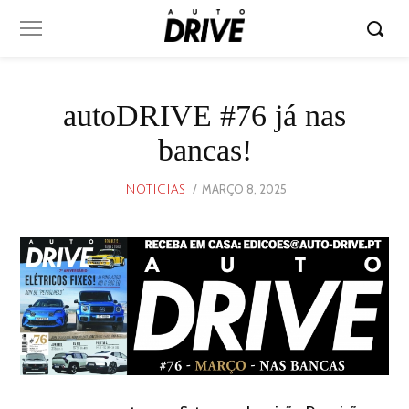
autoDRIVE #76 já nas
bancas!
POSTED
MARÇO 8, 2025
MARÇO
NOTICIAS
ON
8,
2025