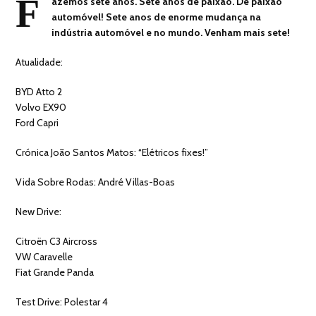
F
azemos sete anos. Sete anos de paixão. De paixão
automóvel! Sete anos de enorme mudança na
indústria automóvel e no mundo. Venham mais sete!
Atualidade:
BYD Atto 2
Volvo EX90
Ford Capri
Crónica João Santos Matos: “Elétricos fixes!”
Vida Sobre Rodas: André Villas-Boas
New Drive:
Citroën C3 Aircross
VW Caravelle
Fiat Grande Panda
Test Drive: Polestar 4