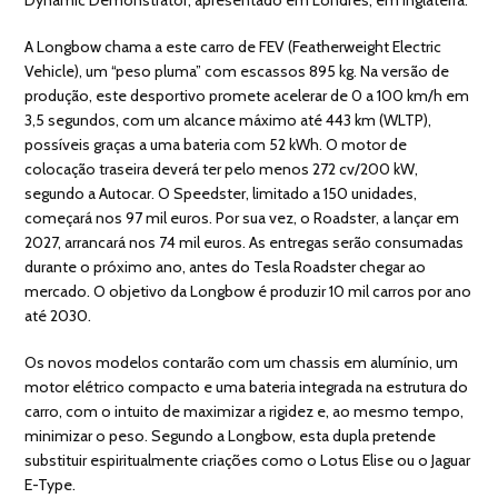
A Longbow chama a este carro de FEV (Featherweight Electric
Vehicle), um “peso pluma” com escassos 895 kg. Na versão de
produção, este desportivo promete acelerar de 0 a 100 km/h em
3,5 segundos, com um alcance máximo até 443 km (WLTP),
possíveis graças a uma bateria com 52 kWh. O motor de
colocação traseira deverá ter pelo menos 272 cv/200 kW,
segundo a Autocar. O Speedster, limitado a 150 unidades,
começará nos 97 mil euros. Por sua vez, o Roadster, a lançar em
2027, arrancará nos 74 mil euros. As entregas serão consumadas
durante o próximo ano, antes do Tesla Roadster chegar ao
mercado. O objetivo da Longbow é produzir 10 mil carros por ano
até 2030.
Os novos modelos contarão com um chassis em alumínio, um
motor elétrico compacto e uma bateria integrada na estrutura do
carro, com o intuito de maximizar a rigidez e, ao mesmo tempo,
minimizar o peso. Segundo a Longbow, esta dupla pretende
substituir espiritualmente criações como o Lotus Elise ou o Jaguar
E-Type.