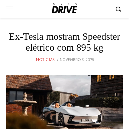
Ex-Tesla mostram Speedster
elétrico com 895 kg
POSTED
NOVEMBRO 3, 2025
NOVEMBRO
NOTICIAS
ON
3,
2025