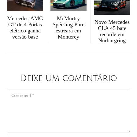
McMurtry
Mercedes-AMG
Novo Mercedes
Spéirling Pure
GT de 4 Portas
CLA 45 bate
estreará em
elétrico ganha
recorde em
Monterey
versão base
Nürburgring
Deixe um comentário
COMMENT