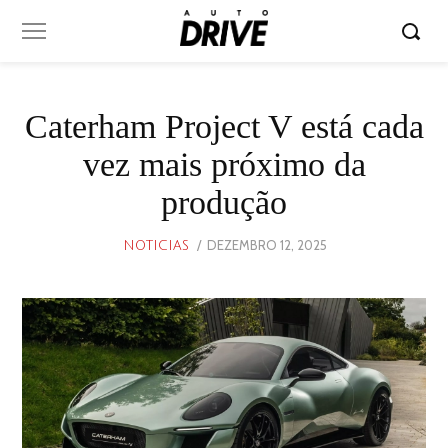
Caterham Project V está cada
vez mais próximo da
produção
POSTED
DEZEMBRO 12, 2025
DEZEMBRO
NOTICIAS
ON
12,
2025