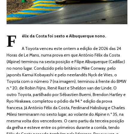
F
élix da Costa foi sexto e Albuquerque nono.
A Toyota venceu este ontem a edição de 2026 das 24
Horas de Le Mans, numa prova em que António Félix da Costa
(Alpine) terminou na sexta posição e Filipe Albuquerque (Cadillac)
no nono lugar. Conduzido pelo britânico Mike Conway, pelo
japonês Kamui Kobayashi e pelo neerlandês Nyck de Vries, o
Toyota com o número 7 (na imagem), terminou à frente do BMW
n.º 20, de Robin Frijns, René Rast e Sheldon van der Linde. O
outro Toyota, partilhado por Sébastien Buemi, Brendon Hartley e
Ryo Hirakawa, completou o pódio da 94.ª edição da prova
francesa. Já António Félix da Costa, Ferdinand Habsburg e Charles
Milesi terminaram no sexto lugar, ao volante do Alpine n.º 35, na
mesma volta dos vencedores. O carro partiu da terceira posição
da grelha e esteve entre os primeiros durante a corrida, tendo
Félix da Costa passado também pela liderança. Por sua vez, o