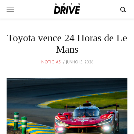
Toyota vence 24 Horas de Le
Mans
POSTED
JUNHO 15, 2026
JUNHO
NOTICIAS
ON
15,
2026