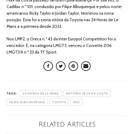
Cadillac n.º 101, conduzido por Filipe Albuquerque e pelos norte-
americanos Ricky Taylor e Jordan Taylor, terminou na nona
posição. Esta foi a sexta vitória da Toyota nas 24 Horas de Le
Mans e a primeira desde 2022.
Nos LMP2, o Oreca n.º 43 da Inter Europol Competition foi o
vencedor. E, na categoria LMGT3, venceu o Corvette Z06
LMGT3.R n.º 33 da TF Sport.
TAGS:
24 HORAS DE LE MANS
ANTÓNIO FÉLIX DA COSTA
FILIPE ALBUQUERQUE
TOYOTA
WEC
Related Articles