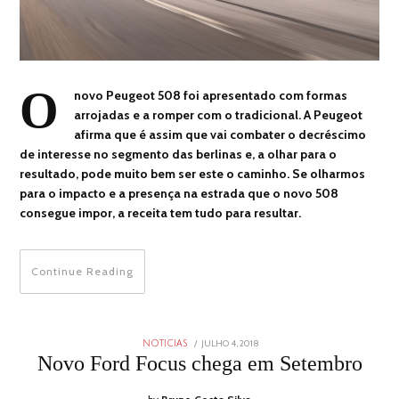
O
novo Peugeot 508 foi apresentado com formas
arrojadas e a romper com o tradicional. A Peugeot
afirma que é assim que vai combater o decréscimo
de interesse no segmento das berlinas e, a olhar para o
resultado, pode muito bem ser este o caminho. Se olharmos
para o impacto e a presença na estrada que o novo 508
consegue impor, a receita tem tudo para resultar.
Continue Reading
POSTED
JULHO 4, 2018
JULHO
NOTICIAS
ON
9,
Novo Ford Focus chega em Setembro
2018