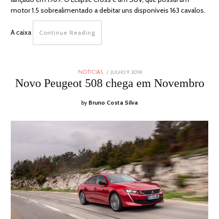
motor 1.5 sobrealimentado a debitar uns disponíveis 163 cavalos.
A caixa
Continue Reading
POSTED
JULHO 9, 2018
JULHO
NOTICIAS
ON
10,
Novo Peugeot 508 chega em Novembro
2018
by
Bruno Costa Silva