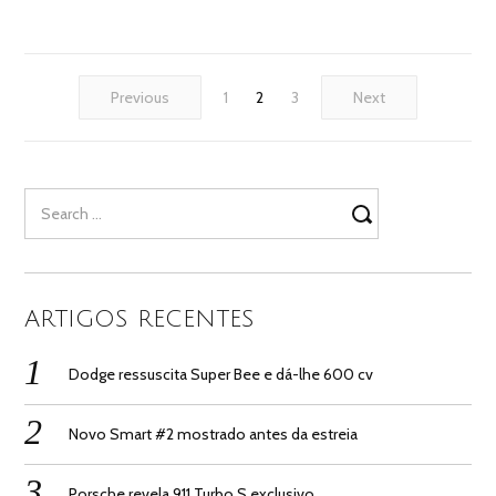
Previous
1
2
3
Next
Search
for:
ARTIGOS RECENTES
Dodge ressuscita Super Bee e dá-lhe 600 cv
Novo Smart #2 mostrado antes da estreia
Porsche revela 911 Turbo S exclusivo