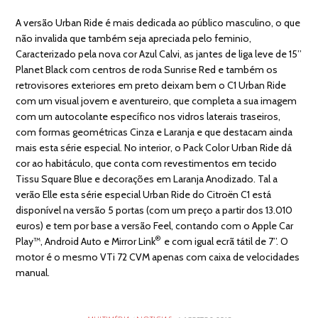
A versão Urban Ride é mais dedicada ao público masculino, o que
não invalida que também seja apreciada pelo feminio,
Caracterizado pela nova cor Azul Calvi, as jantes de liga leve de 15’’
Planet Black com centros de roda Sunrise Red e também os
retrovisores exteriores em preto deixam bem o C1 Urban Ride
com um visual jovem e aventureiro, que completa a sua imagem
com um autocolante específico nos vidros laterais traseiros,
com formas geométricas Cinza e Laranja e que destacam ainda
mais esta série especial. No interior, o Pack Color Urban Ride dá
cor ao habitáculo, que conta com revestimentos em tecido
Tissu Square Blue e decorações em Laranja Anodizado. Tal a
verão Elle esta série especial Urban Ride do Citroën C1 está
disponível na versão 5 portas (com um preço a partir dos 13.010
euros) e tem por base a versão Feel, contando com o Apple Car
®
Play™, Android Auto e Mirror Link
e com igual ecrã tátil de 7’’. O
motor é o mesmo VTi 72 CVM apenas com caixa de velocidades
manual.