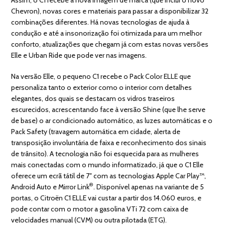
Chevron), novas cores e materiais para passar a disponibilizar 32
combinações diferentes. Há novas tecnologias de ajuda à
condução e até a insonorização foi otimizada para um melhor
conforto, atualizações que chegam já com estas novas versões
Elle e Urban Ride que pode ver nas imagens.
Na versão Elle, o pequeno C1 recebe o Pack Color ELLE que
personaliza tanto o exterior como o interior com detalhes
elegantes, dos quais se destacam os vidros traseiros
escurecidos, acrescentando face à versão Shine (que lhe serve
de base) o ar condicionado automático, as luzes automáticas e o
Pack Safety (travagem automática em cidade, alerta de
transposição involuntária de faixa e reconhecimento dos sinais
de trânsito). A tecnologia não foi esquecida para as mulheres
mais conectadas com o mundo informatizado, já que o C1 Elle
oferece um ecrã tátil de 7″ com as tecnologias Apple Car Play™,
®
Android Auto e Mirror Link
. Disponível apenas na variante de 5
portas, o Citroën C1 ELLE vai custar a partir dos 14.060 euros, e
pode contar com o motor a gasolina VTi 72 com caixa de
velocidades manual (CVM) ou outra pilotada (ETG).