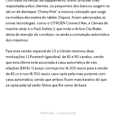
Com base na versão de equipamento Shine, uma das mais
requisitadas pelos clientes, os pespontos dos bancos surgem na
tal cor de destaque “Cherry Pink”, a mesma coloração que surge
na moldura decorativa do tablier. Depois, foram adicionadas as
novas tecnologias como o CITROËN Connect Nav, a Câmara de
marcha-atrás e o Pack Safety 2, que inclui o Active City Brake,
alerta de atenção do condutor, ou ainda a comutação automática
dos máximos.
Para esta versão especial do C3 a Citroën reservou duas
motizações 1.2 Puretech (gasolina), de 82 e 110 cavalos, sendo
que esta última está associada à caixa automática de seis
relações (EAT6). O preço começa nos 16.200 euros para a versão
de 82 cv e nos 18.700 euros caso opte pela mais potente com
caixa automática, sendo que ambos ficam mais baratos do que
se optar pela tal verão Shine que lhe serve de base.
POSTED
JULHO 26, 2018
JULHO
NOTICIAS