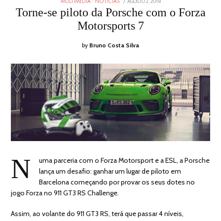
POSTED
AGOSTO 2, 2018
AGOSTO
MULTIMÉDIA
/
NOTICIAS
ON
2,
Torne-se piloto da Porsche com o Forza
2018
Motorsports 7
by
Bruno Costa Silva
N
uma parceria com o Forza Motorsport e a ESL, a Porsche
lança um desafio: ganhar um lugar de piloto em
Barcelona começando por provar os seus dotes no
jogo Forza no 911 GT3 RS Challenge.
Assim, ao volante do 911 GT3 RS, terá que passar 4 níveis,