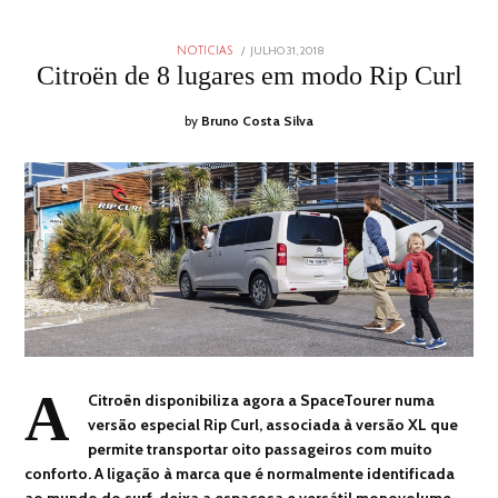
POSTED
JULHO 31, 2018
AGOSTO
NOTICIAS
ON
1,
Citroën de 8 lugares em modo Rip Curl
2018
by
Bruno Costa Silva
A
Citroën disponibiliza agora a SpaceTourer numa
versão especial Rip Curl, associada à versão XL que
permite transportar oito passageiros com muito
conforto. A ligação à marca que é normalmente identificada