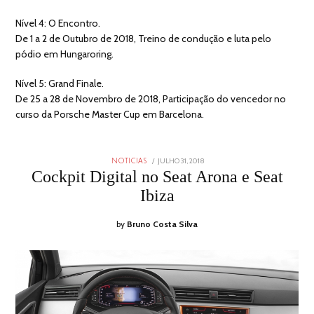
Nível 4: O Encontro.
De 1 a 2 de Outubro de 2018, Treino de condução e luta pelo
pódio em Hungaroring.
Nível 5: Grand Finale.
De 25 a 28 de Novembro de 2018, Participação do vencedor no
curso da Porsche Master Cup em Barcelona.
POSTED
JULHO 31, 2018
AGOSTO
NOTICIAS
ON
1,
Cockpit Digital no Seat Arona e Seat
2018
Ibiza
by
Bruno Costa Silva