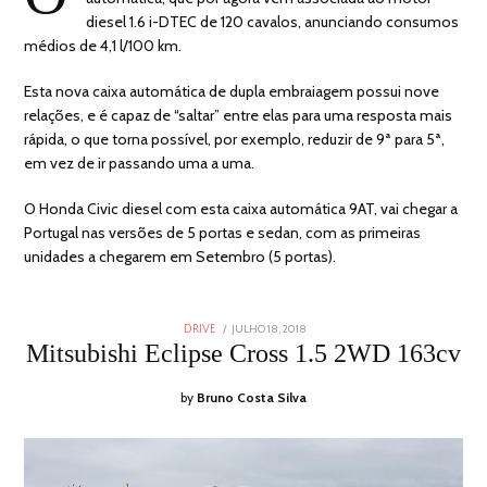
diesel 1.6 i-DTEC de 120 cavalos, anunciando consumos
médios de 4,1 l/100 km.
Esta nova caixa automática de dupla embraiagem possui nove
relações, e é capaz de “saltar” entre elas para uma resposta mais
rápida, o que torna possível, por exemplo, reduzir de 9ª para 5ª,
em vez de ir passando uma a uma.
O Honda Civic diesel com esta caixa automática 9AT, vai chegar a
Portugal nas versões de 5 portas e sedan, com as primeiras
unidades a chegarem em Setembro (5 portas).
POSTED
JULHO 18, 2018
SETEMBRO
DRIVE
ON
10,
Mitsubishi Eclipse Cross 1.5 2WD 163cv
2018
by
Bruno Costa Silva