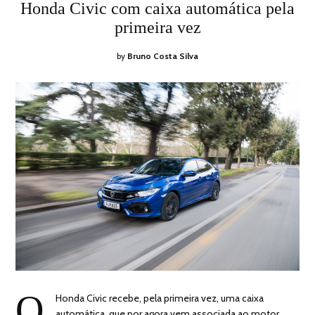
ON
26,
Honda Civic com caixa automática pela
2018
primeira vez
by
Bruno Costa Silva
O
Honda Civic recebe, pela primeira vez, uma caixa
automática, que por agora vem associada ao motor