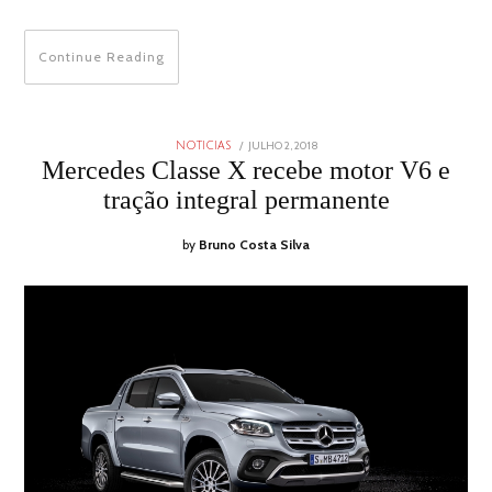
Continue Reading
POSTED
JULHO 2, 2018
JULHO
NOTICIAS
ON
2,
Mercedes Classe X recebe motor V6 e
2018
tração integral permanente
by
Bruno Costa Silva