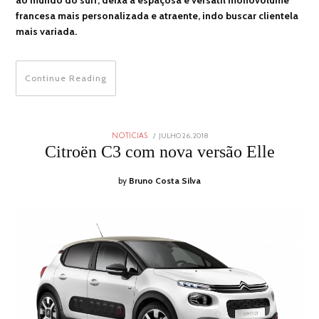
ao mundo do surf, deixa a espaçosa e versátil monovolume
francesa mais personalizada e atraente, indo buscar clientela
mais variada.
Continue Reading
POSTED
JULHO 26, 2018
JULHO
NOTICIAS
ON
26,
Citroën C3 com nova versão Elle
2018
by
Bruno Costa Silva