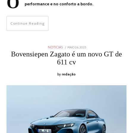
O
performance e no conforto a bordo.
Continue Reading
POSTED
MAIO 26, 2025
MAIO
NOTICIAS
ON
25,
Bovensiepen Zagato é um novo GT de
2025
611 cv
by
redação