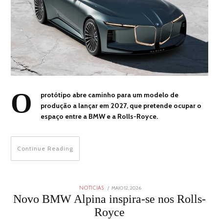
O
protótipo abre caminho para um modelo de
produção a lançar em 2027, que pretende ocupar o
espaço entre a BMW e a Rolls-Royce.
Continue Reading
POSTED
MAIO 12, 2026
MAIO
NOTICIAS
ON
12,
Novo BMW Alpina inspira-se nos Rolls-
2026
Royce