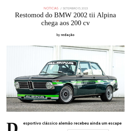
POSTED
SETEMBRO 15, 2023
SETEMBRO
NOTICIAS
ON
15,
Restomod do BMW 2002 tii Alpina
2023
chega aos 200 cv
by
redação
D
esportivo clássico alemão recebeu ainda um escape