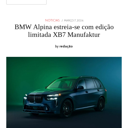
POSTED
MARÇO 7, 2026
MARÇO
NOTICIAS
ON
7,
BMW Alpina estreia-se com edição
2026
limitada XB7 Manufaktur
by
redação