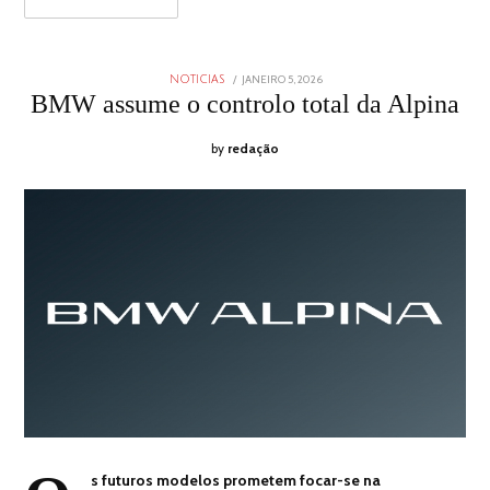
POSTED
JANEIRO 5, 2026
JANEIRO
NOTICIAS
ON
5,
BMW assume o controlo total da Alpina
2026
by
redação
s futuros modelos prometem focar-se na