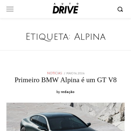
Etiqueta:
Alpina
POSTED
MAIO 16, 2026
MAIO
NOTICIAS
ON
16,
Primeiro BMW Alpina é um GT V8
2026
by
redação