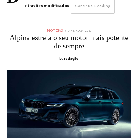
e travões modificados.
Continue Reading
POSTED
JANEIRO 24, 2023
JANEIRO
NOTICIAS
ON
24,
Alpina estreia o seu motor mais potente
2023
de sempre
by
redação