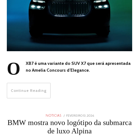
O
XB7 é uma variante do SUV X7 que será apresentada
no Amelia Concours d’Elegance.
Continue Reading
POSTED
FEVEREIRO 13, 2026
FEVEREIRO
NOTICIAS
ON
13,
BMW mostra novo logótipo da submarca
2026
de luxo Alpina