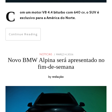
C
om um motor V8 4.4 biturbo com 640 cv, o SUV é
exclusivo para a América do Norte.
Continue Reading
POSTED
MARÇO 4, 2026
MARÇO
NOTICIAS
ON
4,
Novo BMW Alpina será apresentado no
2026
fim-de-semana
by
redação