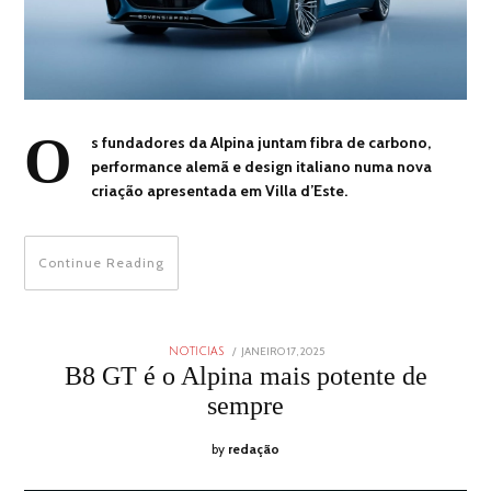
O
s fundadores da Alpina juntam fibra de carbono,
performance alemã e design italiano numa nova
criação apresentada em Villa d’Este.
Continue Reading
POSTED
JANEIRO 17, 2025
JANEIRO
NOTICIAS
ON
17,
B8 GT é o Alpina mais potente de
2025
sempre
by
redação