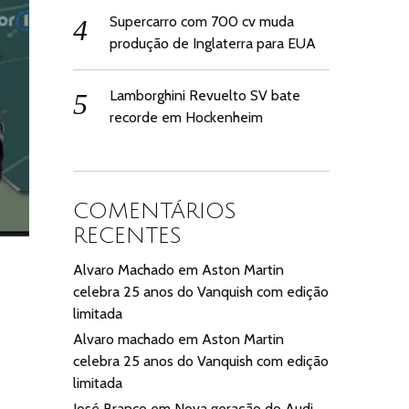
Supercarro com 700 cv muda
produção de Inglaterra para EUA
Lamborghini Revuelto SV bate
recorde em Hockenheim
COMENTÁRIOS
RECENTES
Alvaro Machado
em
Aston Martin
celebra 25 anos do Vanquish com edição
limitada
Alvaro machado
em
Aston Martin
celebra 25 anos do Vanquish com edição
limitada
José Branco
em
Nova geração do Audi