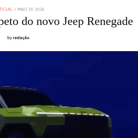
POSTED
MAIO 29, 2026
MAIO
TICIAS
ON
29,
speto do novo Jeep Renegade
2026
by
redação