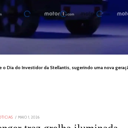
 o Dia do Investidor da Stellantis, sugerindo uma nova geraç
POSTED
MAIO 1, 2026
MAIO
TICIAS
ON
1,
nger traz grelha iluminada