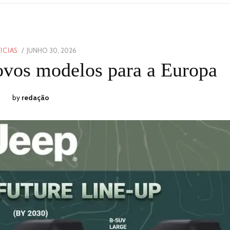
POSTED
JUNHO 30, 2026
JUNHO
ICIAS
ON
30,
novos modelos para a Europa
2026
by
redação