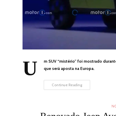
U
m SUV “mistério” foi mostrado durante
que será aposta na Europa.
Continue Reading
NO
Renovado Jeep Ave