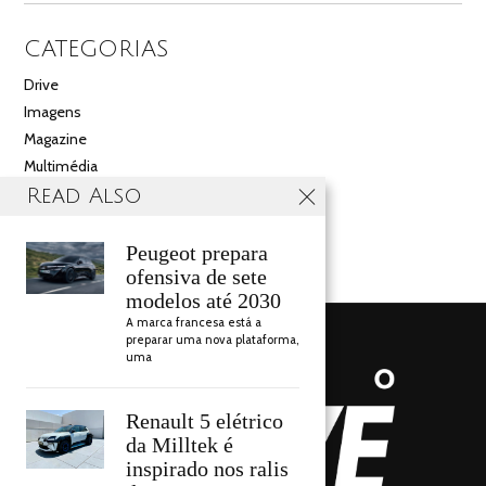
CATEGORIAS
Drive
Imagens
Magazine
Multimédia
Noticias
Read Also
Salão
Videos
Peugeot prepara
ofensiva de sete
modelos até 2030
A marca francesa está a
preparar uma nova plataforma,
uma
Renault 5 elétrico
da Milltek é
inspirado nos ralis