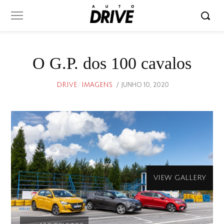
O G.P. dos 100 cavalos
POSTED
JUNHO 10, 2020
JUNHO
DRIVE
/
IMAGENS
ON
9,
2020
VIEW GALLERY