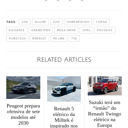
TAGS:
208
ALLURE
CLIO
COMPARATIVO
CORSA
ELEGANCE
GRAND PRIX
MEGA DRIVE
OPEL
PEUGEOT
PURETECH
RENAULT
RS LINE
TCE
Related Articles
Suzuki terá um
Peugeot prepara
“irmão” do
Renault 5
ofensiva de sete
Renault Twingo
elétrico da
modelos até
elétrico na
Milltek é
2030
Europa
inspirado nos