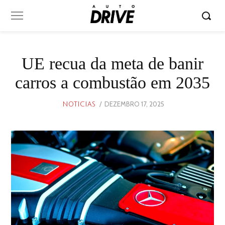
UE recua da meta de banir
carros a combustão em 2035
POSTED
DEZEMBRO 17, 2025
DEZEMBRO
NOTICIAS
ON
17,
2025