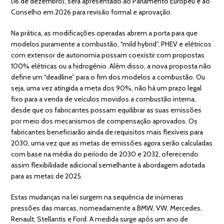
(16 de dezembro), será apresentado ao Parlamento Europeu e ao
Conselho em 2026 para revisão formal e aprovação.
Na prática, as modificações operadas abrem a porta para que
modelos puramente a combustão, “mild hybrid”, PHEV e elétricos
com extensor de autonomia possam coexistir com propostas
100% elétricas ou a hidrogénio. Além disso, a nova proposta não
define um “deadline” para o fim dos modelos a combustão. Ou
seja, uma vez atingida a meta dos 90%, não há um prazo legal
fixo para a venda de veículos movidos a combustão interna,
desde que os fabricantes possam equilibrar as suas emissões
por meio dos mecanismos de compensação aprovados. Os
fabricantes beneficiarão ainda de requisitos mais flexíveis para
2030, uma vez que as metas de emissões agora serão calculadas
com base na média do período de 2030 e 2032, oferecendo
assim flexibilidade adicional semelhante à abordagem adotada
para as metas de 2025.
Estas mudanças na lei surgem na sequência de inúmeras
pressões das marcas, nomeadamente a BMW, VW, Mercedes,
Renault, Stellantis e Ford. A medida surge após um ano de