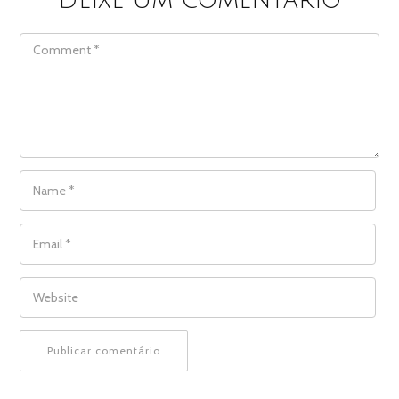
Deixe um comentário
COMMENT
NAME
*
EMAIL
*
WEBSITE