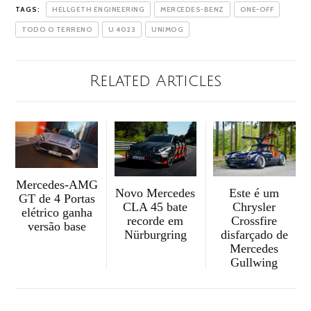
TAGS:
HELLGETH ENGINEERING
MERCEDES-BENZ
ONE-OFF
TODO O TERRENO
U 4023
UNIMOG
Related Articles
Mercedes-AMG
Novo Mercedes
Este é um
GT de 4 Portas
CLA 45 bate
Chrysler
elétrico ganha
recorde em
Crossfire
versão base
Nürburgring
disfarçado de
Mercedes
Gullwing