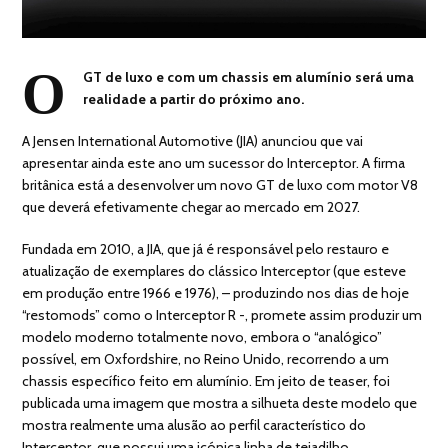
O
GT de luxo e com um chassis em alumínio será uma
realidade a partir do próximo ano.
A Jensen International Automotive (JIA) anunciou que vai
apresentar ainda este ano um sucessor do Interceptor. A firma
britânica está a desenvolver um novo GT de luxo com motor V8
que deverá efetivamente chegar ao mercado em 2027.
Fundada em 2010, a JIA, que já é responsável pelo restauro e
atualização de exemplares do clássico Interceptor (que esteve
em produção entre 1966 e 1976), – produzindo nos dias de hoje
“restomods” como o Interceptor R -, promete assim produzir um
modelo moderno totalmente novo, embora o “analógico”
possível, em Oxfordshire, no Reino Unido, recorrendo a um
chassis específico feito em alumínio. Em jeito de teaser, foi
publicada uma imagem que mostra a silhueta deste modelo que
mostra realmente uma alusão ao perfil característico do
Interceptor, que possui uma icónica linha de tejadilho