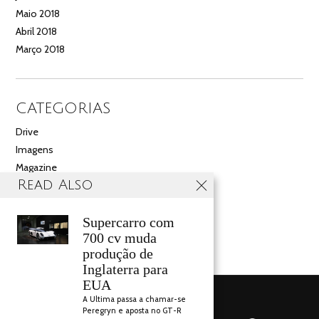
Maio 2018
Abril 2018
Março 2018
CATEGORIAS
Drive
Imagens
Magazine
Read Also
Multimédia
Noticias
Salão
Supercarro com
700 cv muda
Videos
produção de
Inglaterra para
EUA
A Ultima passa a chamar-se
Peregryn e aposta no GT-R