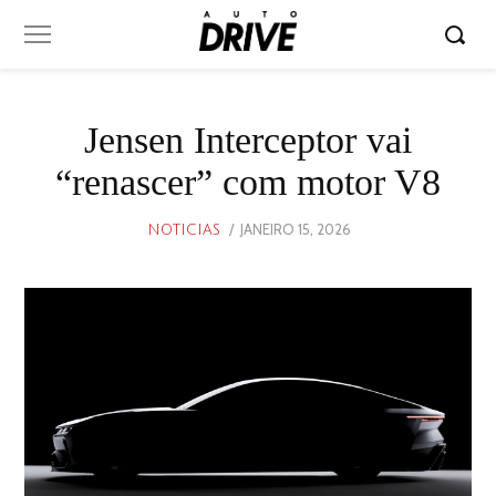
Jensen Interceptor vai
“renascer” com motor V8
POSTED
JANEIRO 15, 2026
JANEIRO
NOTICIAS
ON
15,
2026