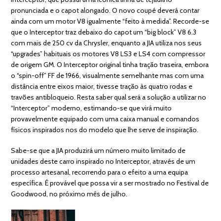
pronunciada e o capot alongado. O novo coupé deverá contar
ainda com um motor V8 igualmente “feito à medida”. Recorde-se
que o Interceptor traz debaixo do capot um “big block” V8 6.3
com mais de 250 cv da Chrysler, enquanto a JIA utiliza nos seus
“upgrades” habituais os motores V8 LS3 e LS4 com compressor
de origem GM. O Interceptor original tinha tração traseira, embora
o “spin-off” FF de 1966, visualmente semelhante mas com uma
distância entre eixos maior, tivesse tração às quatro rodas e
travões antibloqueio. Resta saber qual será a solução a utilizar no
“Interceptor” moderno, estimando-se que virá muito
provavelmente equipado com uma caixa manual e comandos
físicos inspirados nos do modelo que lhe serve de inspiração.
Sabe-se que a JIA produzirá um número muito limitado de
unidades deste carro inspirado no Interceptor, através de um
processo artesanal, recorrendo para o efeito a uma equipa
específica. É provável que possa vir a ser mostrado no Festival de
Goodwood, no próximo mês de julho.