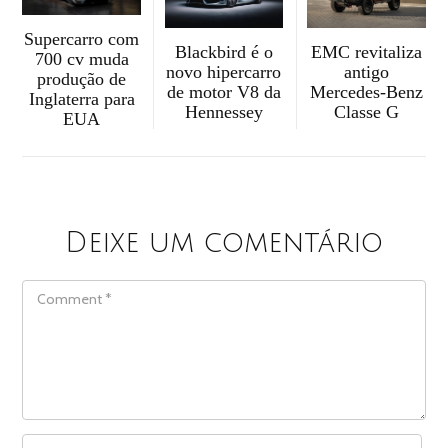
Supercarro com
Blackbird é o
EMC revitaliza
700 cv muda
novo hipercarro
antigo
produção de
de motor V8 da
Mercedes-Benz
Inglaterra para
Hennessey
Classe G
EUA
Deixe um comentário
COMMENT
NAME
*