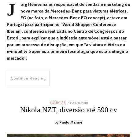
J
örg Heinermann, responsável de vendas e marketing da
nova marca da Mercedes-Benz para viaturas elétricas,
EQ (na foto, o Mercedes-Benz EQ concept), esteve em
Portugal para participar no “World Shopper Conference
Iberian”, conferência realizada no Centro de Congressos do
Estoril, para explicar que a indústria automóvel está a passar
por um processo de disrupção, em que “a viatura elétrica ou
e-mobility é apenas a primeira tecnologia que está a atingir o
mercado”.
Continue Reading
POSTED
MAIO 8, 2018
AGOSTO
NOTICIAS
ON
28,
Nikola NZT, diversão até 590 cv
2018
by
Paulo Marmé