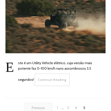
E
ste é um Utility Vehicle elétrico, cuja versão mais
potente faz 0-100 km/h nuns assombrosos 3,5
segundos!
Continue Reading
Previous
1
…
3
4
5