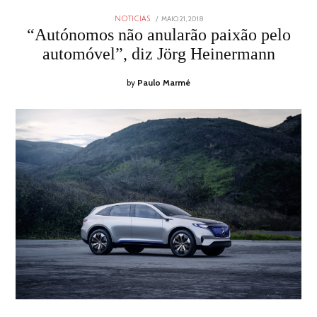
POSTED
MAIO 21, 2018
MAIO
NOTICIAS
ON
21,
“Autónomos não anularão paixão pelo
2018
automóvel”, diz Jörg Heinermann
by
Paulo Marmé