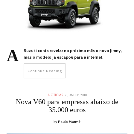
A
Suzuki conta revelar no próximo mês o novo Jimny,
mas o modelo já escapou para a internet.
Continue Reading
POSTED
JUNHO 1, 2018
JUNHO
NOTICIAS
ON
1,
Nova V60 para empresas abaixo de
2018
35.000 euros
by
Paulo Marmé