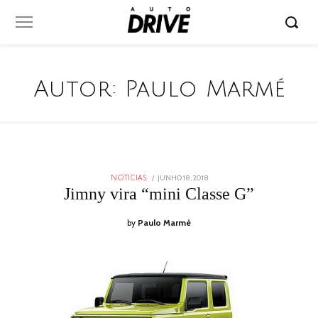
Autor:
Paulo Marmé
POSTED
JUNHO 18, 2018
JULHO
NOTICIAS
ON
24,
Jimny vira “mini Classe G”
2018
by
Paulo Marmé