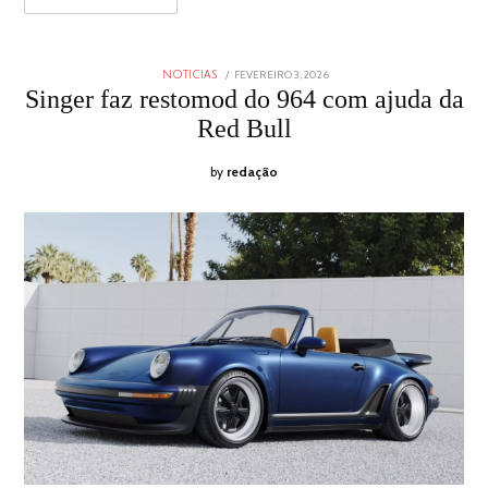
POSTED
FEVEREIRO 3, 2026
FEVEREIRO
NOTICIAS
ON
3,
Singer faz restomod do 964 com ajuda da
2026
Red Bull
by
redação