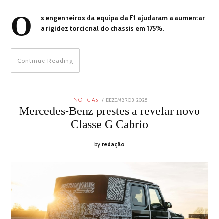
O
s engenheiros da equipa da F1 ajudaram a aumentar
a rigidez torcional do chassis em 175%.
Continue Reading
POSTED
DEZEMBRO 3, 2025
DEZEMBRO
NOTICIAS
ON
2,
Mercedes-Benz prestes a revelar novo
2025
Classe G Cabrio
by
redação