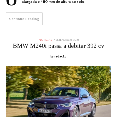
O
alargada e 480 mm de altura ao solo.
Continue Reading
POSTED
SETEMBRO 26, 2025
SETEMBRO
NOTICIAS
ON
25,
BMW M240i passa a debitar 392 cv
2025
by
redação