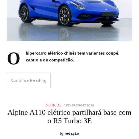
O
hipercarro elétrico chinês tem variantes coupé,
cabrio e de competição.
Continue Reading
POSTED
FEVEREIRO 17, 2026
FEVEREIRO
NOTICIAS
ON
17,
Alpine A110 elétrico partilhará base com
2026
o R5 Turbo 3E
by
redação