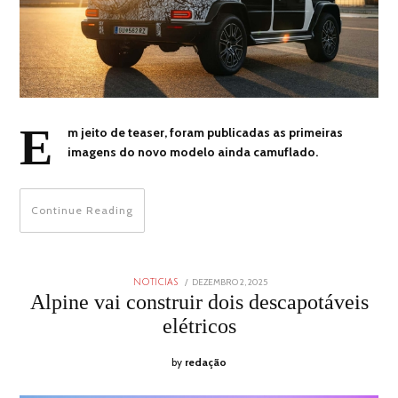
E
m jeito de teaser, foram publicadas as primeiras
imagens do novo modelo ainda camuflado.
Continue Reading
POSTED
DEZEMBRO 2, 2025
DEZEMBRO
NOTICIAS
ON
2,
Alpine vai construir dois descapotáveis
2025
elétricos
by
redação