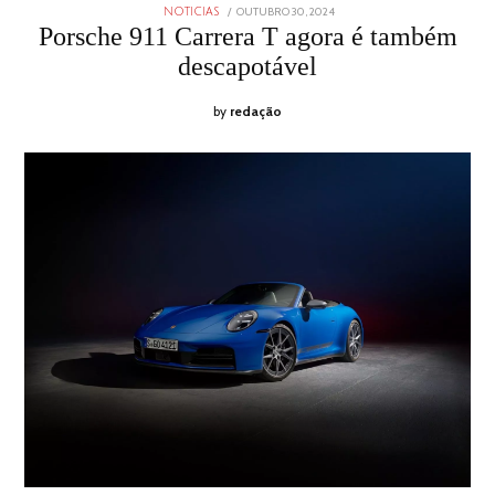
POSTED
OUTUBRO 30, 2024
OUTUBRO
NOTICIAS
ON
30,
Porsche 911 Carrera T agora é também
2024
descapotável
by
redação