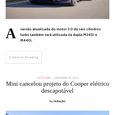
A
versão atualizada do motor 3.0 de seis cilindros
turbo também será utilizada na dupla M340i e
M440i.
Continue Reading
POSTED
DEZEMBRO 28, 2024
DEZEMBRO
NOTICIAS
ON
28,
Mini cancelou projeto do Cooper elétrico
2024
descapotável
by
redação