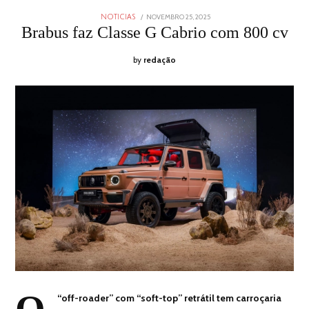
POSTED
NOVEMBRO 25, 2025
NOVEMBRO
NOTICIAS
ON
25,
Brabus faz Classe G Cabrio com 800 cv
2025
by
redação
“off-roader” com “soft-top” retrátil tem carroçaria