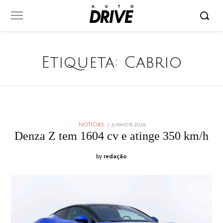
Etiqueta:
Cabrio
POSTED
JUNHO 11, 2026
JUNHO
NOTICIAS
ON
11,
Denza Z tem 1604 cv e atinge 350 km/h
2026
by
redação