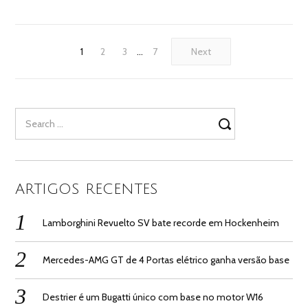
1
2
3
…
7
Next
Search
for:
ARTIGOS RECENTES
Lamborghini Revuelto SV bate recorde em Hockenheim
Mercedes-AMG GT de 4 Portas elétrico ganha versão base
Destrier é um Bugatti único com base no motor W16