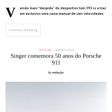
V
ersão mais “despida” do desportivo tem 393 cv e traz
em exclusivo uma caixa manual de seis velocidades.
Continue Reading
POSTED
AGOSTO 13, 2024
AGOSTO
NOTICIAS
ON
13,
Singer comemora 50 anos do Porsche
2024
911
by
redação