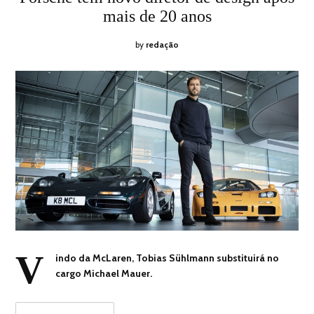
2026
mais de 20 anos
by
redação
V
indo da McLaren, Tobias Sühlmann substituirá no
cargo Michael Mauer.