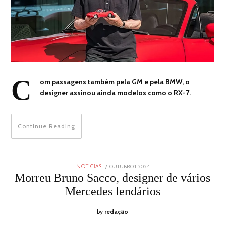
C
om passagens também pela GM e pela BMW, o
designer assinou ainda modelos como o RX-7.
Continue Reading
POSTED
OUTUBRO 1, 2024
OUTUBRO
NOTICIAS
ON
1,
Morreu Bruno Sacco, designer de vários
2024
Mercedes lendários
by
redação