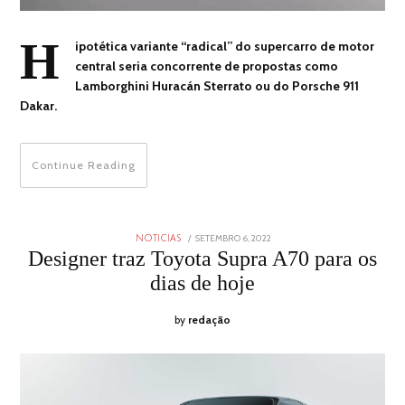
H
ipotética variante “radical” do supercarro de motor
central seria concorrente de propostas como
Lamborghini Huracán Sterrato ou do Porsche 911
Dakar.
Continue Reading
POSTED
SETEMBRO 6, 2022
SETEMBRO
NOTICIAS
ON
6,
Designer traz Toyota Supra A70 para os
2022
dias de hoje
by
redação