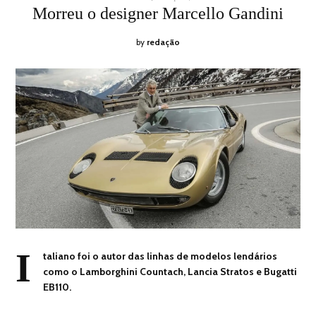
ON
13,
Morreu o designer Marcello Gandini
2024
by
redação
I
taliano foi o autor das linhas de modelos lendários
como o Lamborghini Countach, Lancia Stratos e Bugatti
EB110.