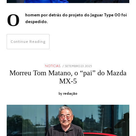
O
homem por detrás do projeto do Jaguar Type 00 foi
despedido.
Continue Reading
POSTED
SETEMBRO 23, 2025
SETEMBRO
NOTICIAS
ON
23,
Morreu Tom Matano, o “pai” do Mazda
2025
MX-5
by
redação