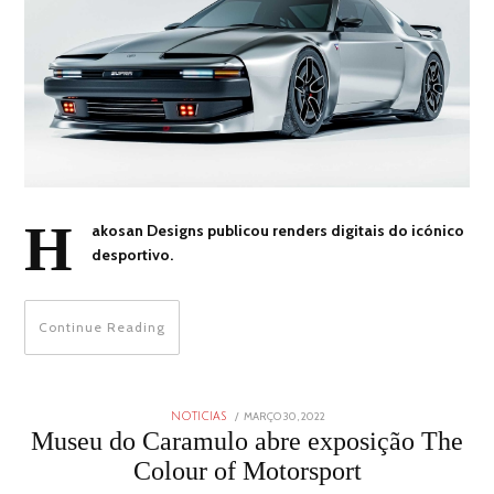
H
akosan Designs publicou renders digitais do icónico
desportivo.
Continue Reading
POSTED
MARÇO 30, 2022
MARÇO
NOTICIAS
ON
30,
Museu do Caramulo abre exposição The
2022
Colour of Motorsport