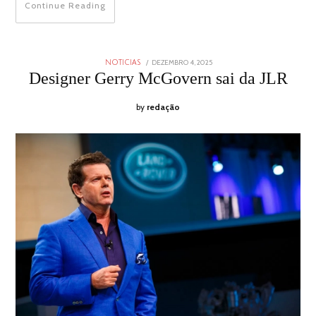
Continue Reading
POSTED
DEZEMBRO 4, 2025
DEZEMBRO
NOTICIAS
ON
4,
Designer Gerry McGovern sai da JLR
2025
by
redação