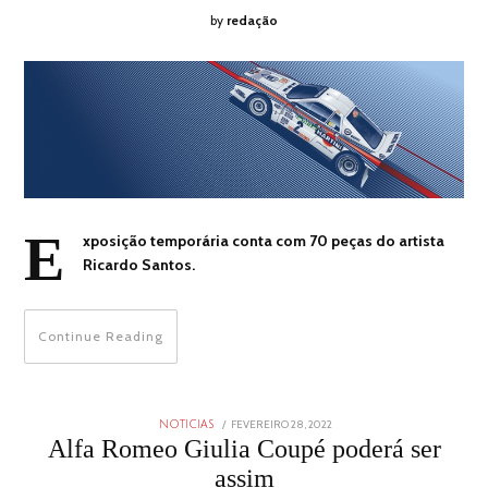
by
redação
E
xposição temporária conta com 70 peças do artista
Ricardo Santos.
Continue Reading
POSTED
FEVEREIRO 28, 2022
FEVEREIRO
NOTICIAS
ON
28,
Alfa Romeo Giulia Coupé poderá ser
2022
assim