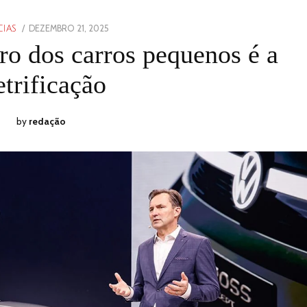
POSTED
DEZEMBRO 21, 2025
DEZEMBRO
CIAS
ON
21,
ro dos carros pequenos é a
2025
etrificação
by
redação