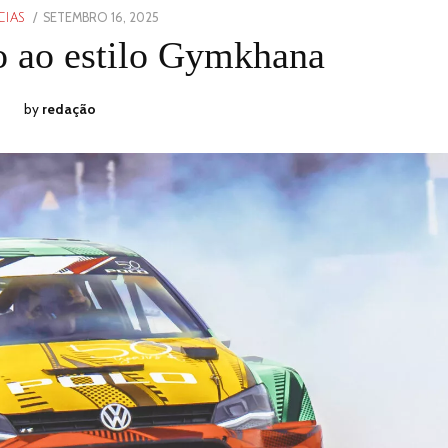
POSTED
SETEMBRO 16, 2025
SETEMBRO
CIAS
ON
16,
 ao estilo Gymkhana
2025
by
redação