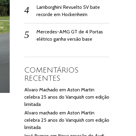
Lamborghini Revuelto SV bate
recorde em Hockenheim
Mercedes-AMG GT de 4 Portas
elétrico ganha versão base
COMENTÁRIOS
RECENTES
Alvaro Machado
em
Aston Martin
celebra 25 anos do Vanquish com edição
limitada
Alvaro machado
em
Aston Martin
celebra 25 anos do Vanquish com edição
limitada
José Branco
em
Nova geração do Audi