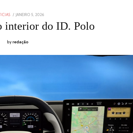
POSTED
JANEIRO 5, 2026
JANEIRO
ICIAS
ON
5,
interior do ID. Polo
2026
by
redação