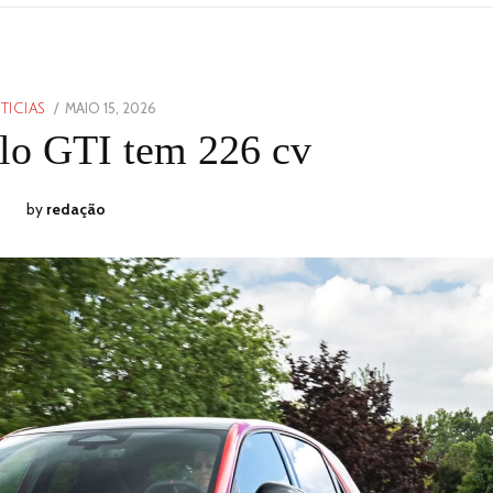
POSTED
MAIO 15, 2026
MAIO
TICIAS
ON
15,
o GTI tem 226 cv
2026
by
redação