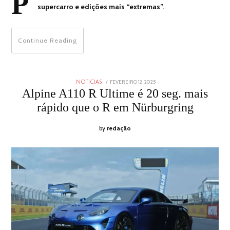
P
supercarro e edições mais “extremas”.
Continue Reading
POSTED
FEVEREIRO 12, 2025
FEVEREIRO
NOTICIAS
ON
12,
Alpine A110 R Ultime é 20 seg. mais
2025
rápido que o R em Nürburgring
by
redação