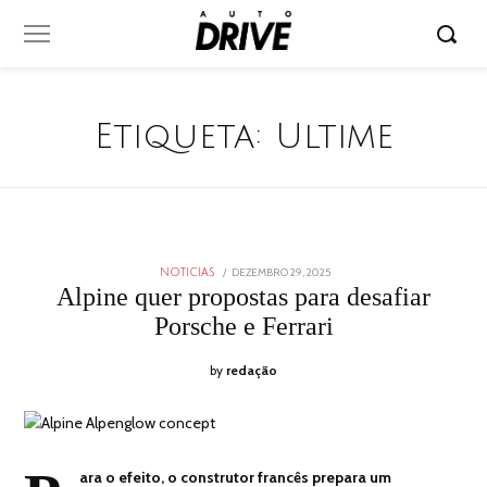
Etiqueta:
Ultime
POSTED
DEZEMBRO 29, 2025
DEZEMBRO
NOTICIAS
ON
29,
Alpine quer propostas para desafiar
2025
Porsche e Ferrari
by
redação
ara o efeito, o construtor francês prepara um