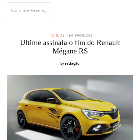
Continue Reading
POSTED
JANEIRO 11, 2023
JANEIRO
NOTICIAS
ON
11,
Ultime assinala o fim do Renault
2023
Mégane RS
by
redação