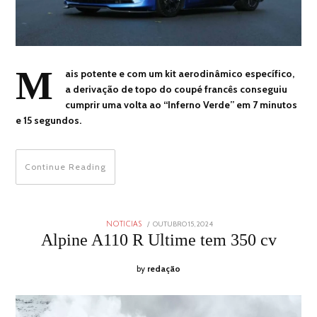
M
ais potente e com um kit aerodinâmico específico,
a derivação de topo do coupé francês conseguiu
cumprir uma volta ao “Inferno Verde” em 7 minutos
e 15 segundos.
Continue Reading
POSTED
OUTUBRO 15, 2024
OUTUBRO
NOTICIAS
ON
17,
Alpine A110 R Ultime tem 350 cv
2024
by
redação