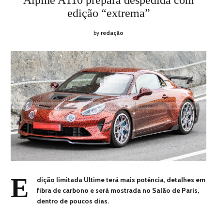
Alpine A110 prepara despedida com
2024
edição “extrema”
by
redação
E
dição limitada Ultime terá mais potência, detalhes em
fibra de carbono e será mostrada no Salão de Paris,
dentro de poucos dias.