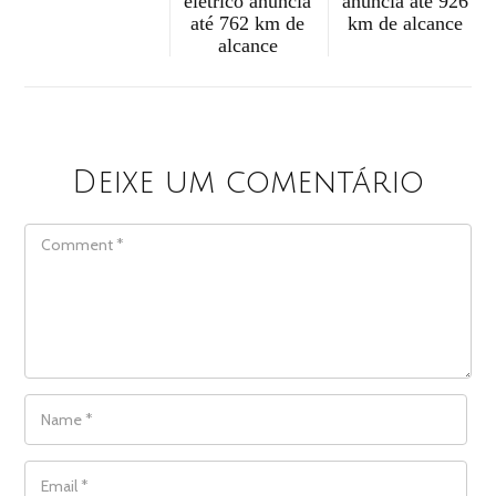
elétrico anuncia
anuncia até 926
até 762 km de
km de alcance
alcance
Deixe um comentário
COMMENT
NAME
*
EMAIL
*