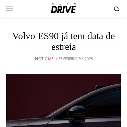
Volvo ES90 já tem data de
estreia
POSTED
FEVEREIRO 20, 2025
FEVEREIRO
NOTICIAS
ON
20,
2025