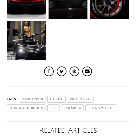
TAGS:
CIVIC TYPE R
HONDA
PROTÓTIPO
QUATRO CILINDROS
T63
TAILÂNDIA
TERA S MOTOR
Related Articles