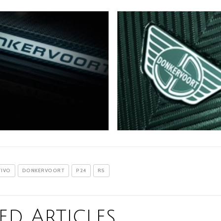
IVO
DONKERVOORT
P24
RS
ed Articles