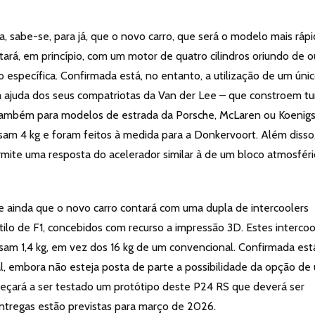
, sabe-se, para já, que o novo carro, que será o modelo mais ráp
ará, em princípio, com um motor de quatro cilindros oriundo de o
o específica. Confirmada está, no entanto, a utilização de um úni
a ajuda dos seus compatriotas da Van der Lee – que constroem t
 também para modelos de estrada da Porsche, McLaren ou Koenigs
am 4 kg e foram feitos à medida para a Donkervoort. Além disso
mite uma resposta do acelerador similar à de um bloco atmosféri
e ainda que o novo carro contará com uma dupla de intercoolers
stilo de F1, concebidos com recurso a impressão 3D. Estes intercoo
esam 1,4 kg, em vez dos 16 kg de um convencional. Confirmada est
, embora não esteja posta de parte a possibilidade da opção de
omeçará a ser testado um protótipo deste P24 RS que deverá ser
tregas estão previstas para março de 2026.