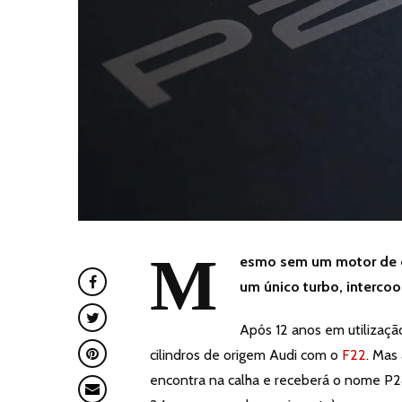
M
esmo sem um motor de ci
um único turbo, intercoo
Após 12 anos em utilizaç
cilindros de origem Audi com o
F22
. Mas
encontra na calha e receberá o nome P24