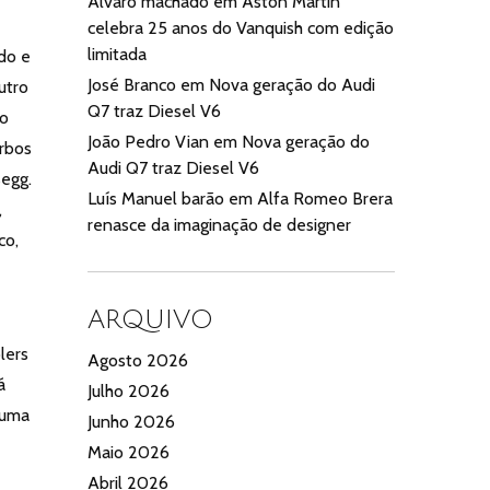
Alvaro machado
em
Aston Martin
celebra 25 anos do Vanquish com edição
limitada
ido e
José Branco
em
Nova geração do Audi
utro
Q7 traz Diesel V6
co
João Pedro Vian
em
Nova geração do
urbos
Audi Q7 traz Diesel V6
egg.
Luís Manuel barão
em
Alfa Romeo Brera
,
renasce da imaginação de designer
co,
ARQUIVO
lers
Agosto 2026
á
Julho 2026
 uma
Junho 2026
Maio 2026
Abril 2026