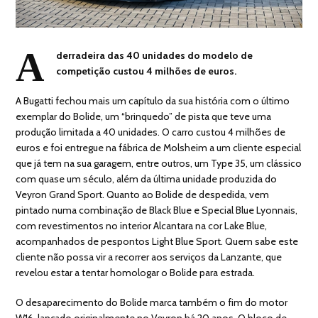
A
derradeira das 40 unidades do modelo de
competição custou 4 milhões de euros.
A Bugatti fechou mais um capítulo da sua história com o último
exemplar do Bolide, um “brinquedo” de pista que teve uma
produção limitada a 40 unidades. O carro custou 4 milhões de
euros e foi entregue na fábrica de Molsheim a um cliente especial
que já tem na sua garagem, entre outros, um Type 35, um clássico
com quase um século, além da última unidade produzida do
Veyron Grand Sport. Quanto ao Bolide de despedida, vem
pintado numa combinação de Black Blue e Special Blue Lyonnais,
com revestimentos no interior Alcantara na cor Lake Blue,
acompanhados de pespontos Light Blue Sport. Quem sabe este
cliente não possa vir a recorrer aos serviços da Lanzante, que
revelou estar a tentar homologar o Bolide para estrada.
O desaparecimento do Bolide marca também o fim do motor
W16, lançado originalmente no Veyron há 20 anos. O bloco de